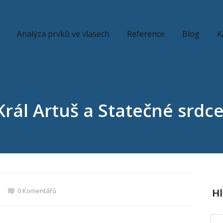
Analýza prvků ve vlasech
Reference
Blog
K
Král Artuš a Statečné srdce
0 Komentářů
H