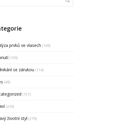
tegorie
lýza prvků ve vlasech
(149)
nutí
(109)
nikání se zárukou
(114)
es
(49)
categorized
(151)
aví
(230)
avý životní styl
(279)