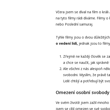
Včera jsem se díval na film o král
na tyto filmy rádi díváme. Filmy o 
nebo Poslední samuraj.
Tyhle filmy jsou o dvou důležitých
o vedení lidí,
jednak jsou to film
Zřejmě ne každý člověk se za
a chce se naučit, jak správně v
Ale všichni z nás alespoň něk
svobodni. Myslím, že právě t
Lidé chtějí a potřebují být sv
Omezení osobní svobody
Ve svém životě jsem zažil mnoho 
jsem se cítil omezen ve své svobo