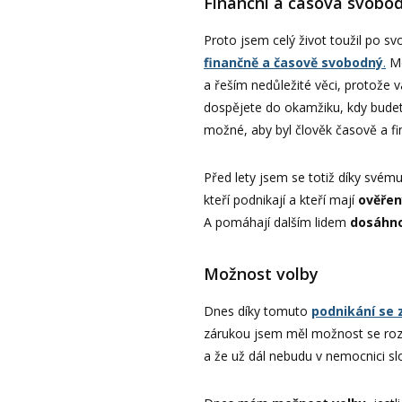
Finanční a časová svobo
Proto jsem celý život toužil po s
finančně a časově svobodný
.
Mo
a řeším nedůležité věci, protože 
dospějete do okamžiku, kdy budet
možné, aby byl člověk časově a f
Před lety jsem se totiž díky svém
kteří podnikají a kteří mají
ověře
A pomáhají dalším lidem
dosáhno
Možnost volby
Dnes díky tomuto
podnikání se 
zárukou jsem měl možnost se rozh
a že už dál nebudu v nemocnici slo