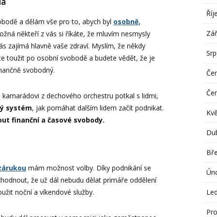
da
Říj
vobodě a dělám vše pro to, abych byl
osobně,
Zář
žná někteří z vás si říkáte, že mluvím nesmysly
vás zajímá hlavně vaše zdraví. Myslím, že někdy
Sr
e toužit po osobní svobodě a budete vědět, že je
inančně svobodný.
Če
Če
u kamarádovi z dechového orchestru potkal s lidmi,
ný systém
, jak pomáhat dalším lidem začít podnikat.
Kv
ut finanční a časové svobody.
Du
Bř
zárukou
mám možnost volby. Díky podnikání se
Ún
odnout, že už dál nebudu dělat primáře oddělení
Le
užit noční a víkendové služby.
Pro