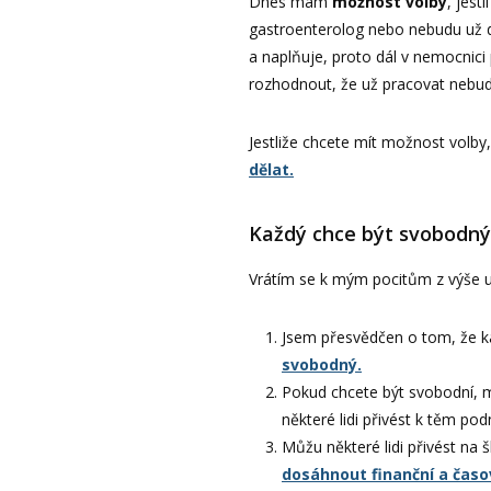
Dnes mám
možnost volby
, jest
gastroenterolog nebo nebudu už d
a naplňuje, proto dál v nemocnic
rozhodnout, že už pracovat nebud
Jestliže chcete mít možnost volby
dělat.
Každý chce být svobodný
Vrátím se k mým pocitům z výše u
Jsem přesvědčen o tom, že ka
svobodný.
Pokud chcete být svobodní,
některé lidi přivést k těm po
Můžu některé lidi přivést na šk
dosáhnout finanční a časo