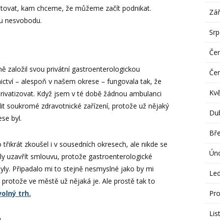
tovat, kam chceme, že můžeme začít podnikat.
Zář
ou nesvobodu.
Sr
Če
 založil svou privátní gastroenterologickou
Če
nictví – alespoň v našem okrese – fungovala tak, že
Kv
privatizovat. Když jsem v té době žádnou ambulanci
it soukromé zdravotnické zařízení, protože už nějaký
Du
se byl.
Bř
třikrát zkoušel i v sousedních okresech, ale nikde se
Ún
ly uzavřít smlouvu, protože gastroenterologické
ly. Připadalo mi to stejně nesmyslné jako by mi
Le
i, protože ve městě už nějaká je. Ale prostě tak to
Pro
olný trh.
Lis