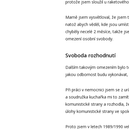
protože jsem sloužil u raketového
Marně jsem vysvětloval, že jsem ta
natož abych věděl, kde jsou umís
chyběly necelé 2 měsíce, takže jse
omezení osobní svobody.
Svoboda rozhodnutí
Dalším takovým omezením bylo t
jakou odbornost budu vykonávat, 
Při práci v nemocnici jsem se z ur
a soudružka kuchařka mi to zamít
komunistické strany a rozhodla, že
úlohy komunistické strany ve spol
Proto jsem v letech 1989/1990 vel