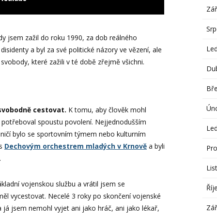
Zář
Sr
jsem zažil do roku 1990, za dob reálného
Le
disidenty a byl za své politické názory ve vězení, ale
vobody, které zažili v té době zřejmě všichni.
Du
Bř
Ún
svobodně cestovat.
K tomu, aby člověk mohl
ny, potřeboval spoustu povolení. Nejjednodušším
Le
ničí bylo se sportovním týmem nebo kulturním
 s
Dechovým orchestrem mladých v Krnově
a byli
Pro
.
Lis
kladní vojenskou službu a vrátil jsem se
Říj
ěl vycestovat. Necelé 3 roky po skončení vojenské
Zář
a já jsem nemohl vyjet ani jako hráč, ani jako lékař,