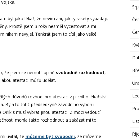
 vojska.
Sr
m byl jako lékař, že nevím ani, jak ty rakety vypadají,
Če
těny. Prostě jsem 3 roky nesměl vycestovat a mi
Če
m nikam nevyjel. Tenkrát jsem to cítil jako velké
Kv
Du
Bř
o, že jsem se nemohl úplně
svobodně rozhodnout
,
jakou atestaci můžu udělat.
Ún
Le
čitých důvodů rozhodl pro atestaci z plicního lékařství
la. Byla to totiž předsedkyně závodního výboru
Pro
 Orlík s musí vybrat jinou atestaci. Z moci vedoucí
ečnosti mohla takto rozhodnout a zakázat mi to.
Lis
Říj
mi uvítal, že
můžeme být svobodní
,
že můžeme