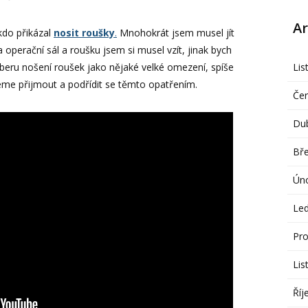
Ar
kdo přikázal
nosit roušky
.
Mnohokrát jsem musel jít
operační sál a roušku jsem si musel vzít, jinak bych
beru nošení roušek jako nějaké velké omezení, spíše
Lis
eme přijmout a podřídit se těmto opatřením.
Če
Du
Bř
Ún
Le
Pro
Lis
Říj