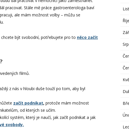
li budu dál pracovat v nemocnici jako zaměstnanec
ál pracovat. Stále mě práce gastroenterologa baví
Lis
i pracuji, ale mám možnost volby – můžu se
Říj
u.
Zář
, chcete být svobodní, potřebujete pro to
něco začít
Sr
Če
?
Če
vedených filmů.
Kv
ždý z nás v hloubi duše touží po tom, aby byl
Du
 můžete
začít podnikat
,
protože mám možnost
Bř
dnikatelům, od kterých se učím.
Ún
olící systém, který je naučí, jak začít podnikat a jak
vé svobody.
Le