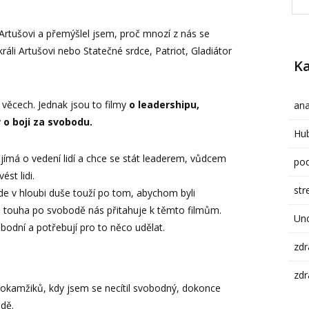
i Artušovi a přemýšlel jsem, proč mnozí z nás se
králi Artušovi nebo Statečné srdce, Patriot, Gladiátor
Ka
 věcech. Jednak jsou to filmy
o leadershipu,
ana
y
o boji za svobodu.
Hub
jímá o vedení lidí a chce se stát leaderem, vůdcem
pod
ést lidi.
str
de v hloubi duše touží po tom, abychom byli
a touha po svobodě nás přitahuje k těmto filmům.
Un
obodní a potřebují pro to něco udělat.
zdr
zdr
okamžiků, kdy jsem se necítil svobodný, dokonce
dě.