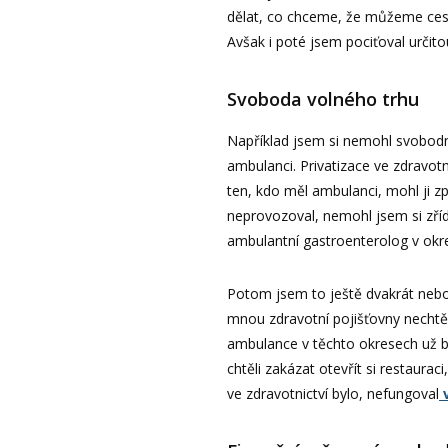
dělat, co chceme, že můžeme ces
Avšak i poté jsem pociťoval určit
Svoboda volného trhu
Například jsem si nemohl svobodně
ambulanci. Privatizace ve zdravot
ten, kdo měl ambulanci, mohl ji z
neprovozoval, nemohl jsem si zříd
ambulantní gastroenterolog v okre
Potom jsem to ještě dvakrát nebo 
mnou zdravotní pojišťovny nechtě
ambulance v těchto okresech už by
chtěli zakázat otevřít si restaurac
ve zdravotnictví bylo, nefungoval
v