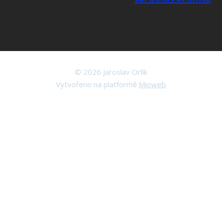
© 2026 Jaroslav Orlík
Vytvořeno na platformě
Mioweb