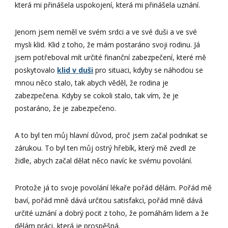
která mi přinášela uspokojení, která mi přinášela uznání.
Jenom jsem neměl ve svém srdci a ve své duši a ve své
mysli klid. Klid z toho, že mám postaráno svoji rodinu. Já
jsem potřeboval mít určité finanční zabezpečení, které mě
poskytovalo
klid v duši
pro situaci, kdyby se náhodou se
mnou něco stalo, tak abych věděl, že rodina je
zabezpečena. Kdyby se cokoli stalo, tak vím, že je
postaráno, že je zabezpečeno.
A to byl ten můj hlavní důvod, proč jsem začal podnikat se
zárukou. To byl ten můj ostrý hřebík, který mě zvedl ze
židle, abych začal dělat něco navíc ke svému povolání.
Protože já to svoje povolání lékaře pořád dělám. Pořád mě
baví, pořád mně dává určitou satisfakci, pořád mně dává
určité uznání a dobrý pocit z toho, že pomáhám lidem a že
dělám práci, která je prospěšná.