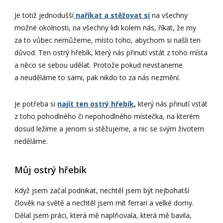
Je totiž jednodušší
naříkat a stěžovat si
na všechny
možné okolnosti, na všechny lidi kolem nás, říkat, že my
za to vůbec nemůžeme, místo toho, abychom si našli ten
důvod. Ten ostrý hřebík, který nás přinutí vstát z toho místa
a něco se sebou udělat. Protože pokud nevstaneme
a neuděláme to sami, pak nikdo to za nás nezmění.
Je potřeba si
najít ten ostrý hřebík
,
který nás přinutí vstát
z toho pohodlného či nepohodlného místečka, na kterém
dosud ležíme a jenom si stěžujeme, a nic se svým životem
neděláme.
Můj ostrý hřebík
Když jsem začal podnikat, nechtěl jsem být nejbohatší
člověk na světě a nechtěl jsem mít ferrari a velké domy.
Dělal jsem práci, která mě naplňovala, která mě bavila,