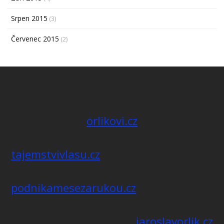
Srpen 2015
(3)
Červenec 2015
(2)
orlikovi.cz
tajemstvivlasu.cz
podnikamesezarukou.cz
jaroslavorlik.cz