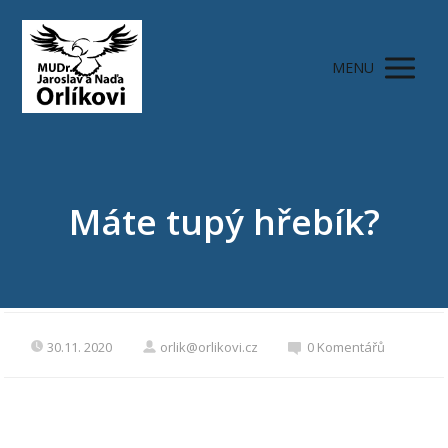
MENU
Máte tupý hřebík?
30.11. 2020
orlik@orlikovi.cz
0 Komentářů