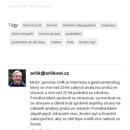
Jaroslav Orlík
·
Máte Tupý Hřebík
Tagy:
Důvod proč
ferrari
finanční zabezpečení
inspirace
klid a bezpečí
nemocný pes
podnikání
podnikání se zárukou
rodina
trek
životní styl
orlik@orlikovi.cz
MUDr. Jaroslav Orlík je internista a gastroenterolog,
který se více než 20 let zabývá analýzou prvků ve
vlasech a více než 25 let podniká se zárukou.
Pomáhá lidem správně se stravovat, vyrovnávat se
se stresem a cíleně brát správné doplňky stravy na
základě analýzy prvků ve vlasech. Pomáhá lidem
zlepšit jejich zdravotní stav, životní styl a finanční
zabezpečení, aby se cítili lépe a měli více radosti ze
života.