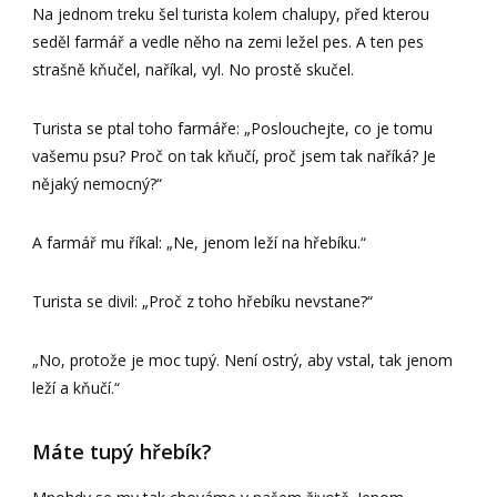
Na jednom treku šel turista kolem chalupy, před kterou
seděl farmář a vedle něho na zemi ležel pes. A ten pes
strašně kňučel, naříkal, vyl. No prostě skučel.
Turista se ptal toho farmáře: „Poslouchejte, co je tomu
vašemu psu? Proč on tak kňučí, proč jsem tak naříká? Je
nějaký nemocný?“
A farmář mu říkal: „Ne, jenom leží na hřebíku.“
Turista se divil: „Proč z toho hřebíku nevstane?“
„No, protože je moc tupý. Není ostrý, aby vstal, tak jenom
leží a kňučí.“
Máte tupý hřebík?