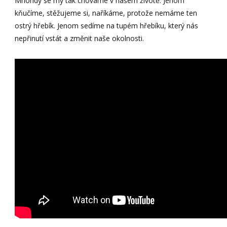
Mnohdy se my tak chováme v našem životě. Jenom
kňučíme, stěžujeme si, naříkáme, protože nemáme ten
ostrý hřebík. Jenom sedíme na tupém hřebíku, který nás
nepřinutí vstát a změnit naše okolnosti.