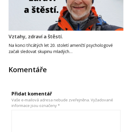
Vztahy, zdraví a štěstí.
Na konci třicátých let 20. století američtí psychologové
začali sledovat skupinu mladých…
Komentáře
Přidat komentář
Vaše e-mailová adresa nebude zveřejněna.
Vyžadované
informace jsou označeny
*