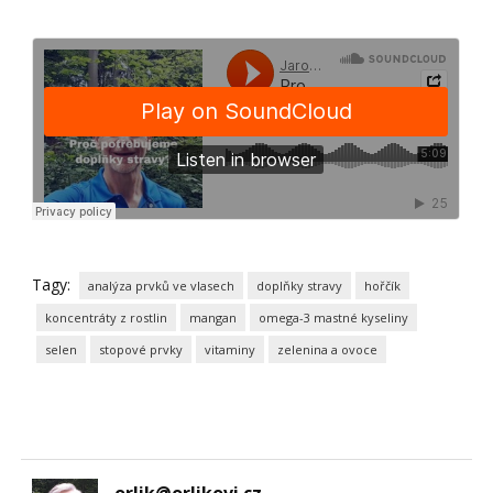
Tagy:
analýza prvků ve vlasech
doplňky stravy
hořčík
koncentráty z rostlin
mangan
omega-3 mastné kyseliny
selen
stopové prvky
vitaminy
zelenina a ovoce
orlik@orlikovi.cz