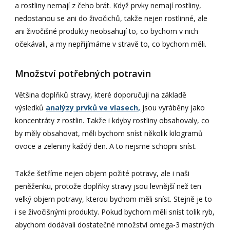
a rostliny nemají z čeho brát. Když prvky nemají rostliny,
nedostanou se ani do živočichů, takže nejen rostlinné, ale
ani živočišné produkty neobsahují to, co bychom v nich
očekávali, a my nepřijímáme v stravě to, co bychom měli.
Množství potřebných potravin
Většina doplňků stravy, které doporučuji na základě
výsledků
analýzy prvků ve vlasech,
jsou vyráběny jako
koncentráty z rostlin. Takže i kdyby rostliny obsahovaly, co
by měly obsahovat, měli bychom sníst několik kilogramů
ovoce a zeleniny každý den. A to nejsme schopni sníst.
Takže šetříme nejen objem požité potravy, ale i naši
peněženku, protože doplňky stravy jsou levnější než ten
velký objem potravy, kterou bychom měli sníst. Stejně je to
i se živočišnými produkty. Pokud bychom měli sníst tolik ryb,
abychom dodávali dostatečné množství omega-3 mastných