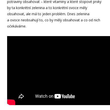
potraviny obsahovat – které vitaminy a které stopové prvky
by ta konkrétní zelenina a to konkrétní ovoce měly
obsahovat, ale má to jeden problém. Dnes zelenina
a ovoce neobsahují to, co by měly obsahovat a co od nich
očekáváme.