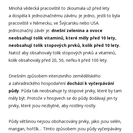
Mnohá vědecká pracoviště to zkoumala už před lety
a dospěla k jednoznačnému závěru. Je jedno, jestli to byla
pracoviště v Německu, ve Švýcarsku nebo USA.
Jednoznačný závěr je:
dnešní zelenina a ovoce
neobsahují tolik vitaminů, které měly před 10 lety,
neobsahují tolik stopových prvků, kolik před 10 lety.
Natož aby obsahovaly tolik stopových prvků a vitaminů,
kolik obsahovaly před 20, 50, neřku-li před 100 lety.
Dnešním způsobem intenzivního zemědělského
a zahradnického hospodaření
dochází k vyčerpávání
půdy
. Půda tak neobsahuje ty stopové prvky, které by tam
měly být. Protože v hnojivech se do půdy dodávají jen ty
prvky, které jsou nezbytné, aby rostliny rostly.
Půdy většinou nejsou obohacovány prvky, jako jsou selén,
mangan, hořčík… Tímto způsobem jsou půdy vyčerpávány