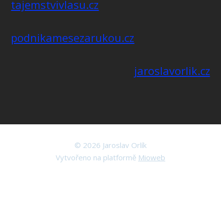
tajemstvivlasu.cz
podnikamesezarukou.cz
jaroslavorlik.cz
© 2026 Jaroslav Orlík
Vytvořeno na platformě
Mioweb