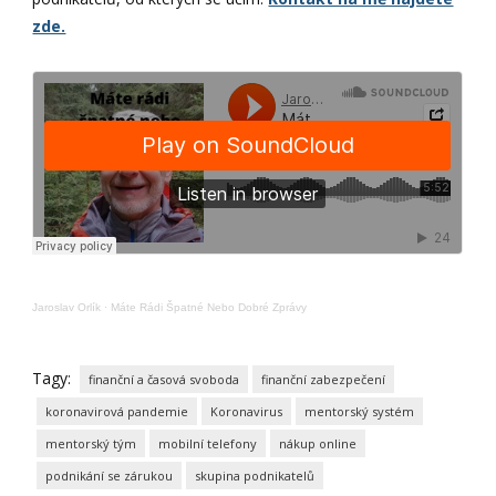
zde.
Jaroslav Orlík
·
Máte Rádi Špatné Nebo Dobré Zprávy
Tagy:
finanční a časová svoboda
finanční zabezpečení
koronavirová pandemie
Koronavirus
mentorský systém
mentorský tým
mobilní telefony
nákup online
podnikání se zárukou
skupina podnikatelů