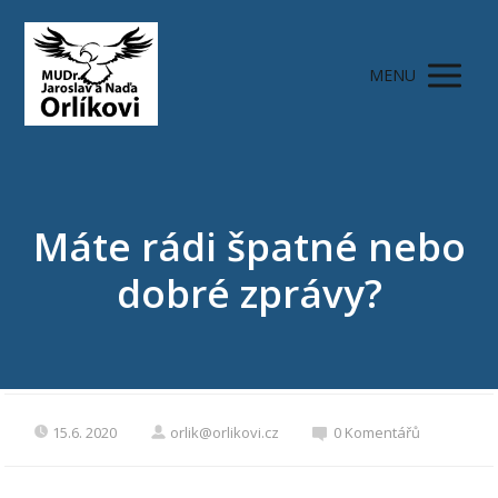
MENU
Máte rádi špatné nebo
dobré zprávy?
15.6. 2020
orlik@orlikovi.cz
0 Komentářů