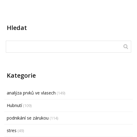
Hledat
Kategorie
analýza prvků ve vlasech
(149)
Hubnutí
(109)
podnikání se zárukou
(114)
stres
(49)