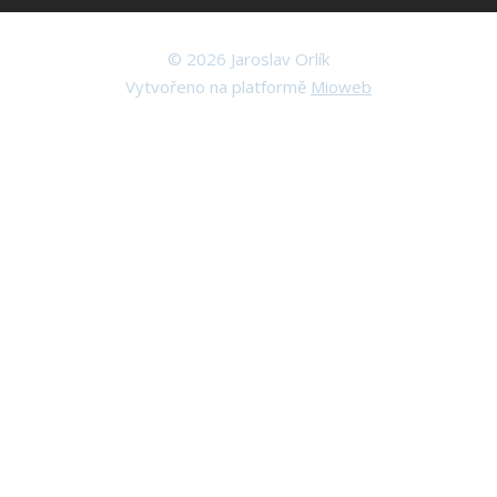
© 2026 Jaroslav Orlík
Vytvořeno na platformě
Mioweb