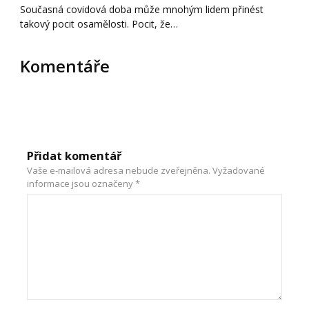
Současná covidová doba může mnohým lidem přinést
takový pocit osamělosti. Pocit, že…
Komentáře
Přidat komentář
Vaše e-mailová adresa nebude zveřejněna.
Vyžadované
informace jsou označeny
*