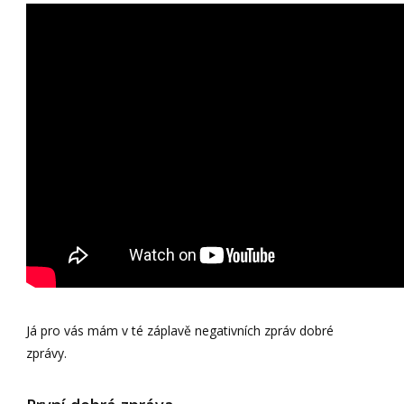
Já pro vás mám v té záplavě negativních zpráv dobré
zprávy.