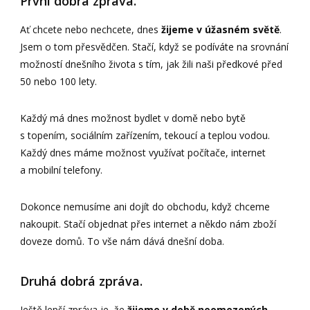
První dobrá zpráva.
Ať chcete nebo nechcete, dnes
žijeme v úžasném světě
.
Jsem o tom přesvědčen. Stačí, když se podíváte na srovnání
možností dnešního života s tím, jak žili naši předkové před
50 nebo 100 lety.
Každý má dnes možnost bydlet v domě nebo bytě
s topením, sociálním zařízením, tekoucí a teplou vodou.
Každý dnes máme možnost využívat počítače, internet
a mobilní telefony.
Dokonce nemusíme ani dojít do obchodu, když chceme
nakoupit. Stačí objednat přes internet a někdo nám zboží
doveze domů. To vše nám dává dnešní doba.
Druhá dobrá zpráva.
Ještě lepší zpráva je, že
žijeme v době neomezených