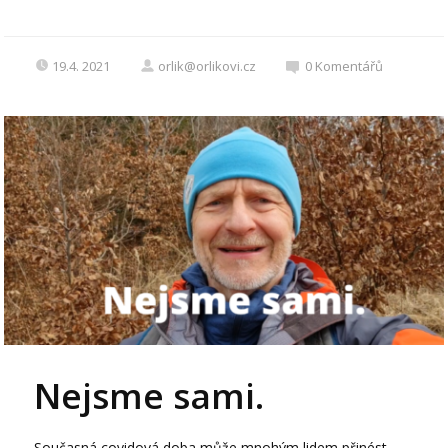
19.4. 2021
orlik@orlikovi.cz
0
Komentářů
Nejsme sami.
Současná covidová doba může mnohým lidem přinést