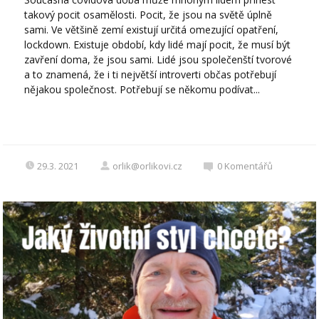
takový pocit osamělosti. Pocit, že jsou na světě úplně
sami. Ve většině zemí existují určitá omezující opatření,
lockdown. Existuje období, kdy lidé mají pocit, že musí být
zavření doma, že jsou sami. Lidé jsou společenští tvorové
a to znamená, že i ti největší introverti občas potřebují
nějakou společnost. Potřebují se někomu podívat...
29.3. 2021
orlik@orlikovi.cz
0
Komentářů