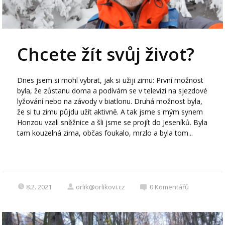
Chcete žít svůj život?
Dnes jsem si mohl vybrat, jak si užiji zimu: První možnost
byla, že zůstanu doma a podívám se v televizi na sjezdové
lyžování nebo na závody v biatlonu. Druhá možnost byla,
že si tu zimu půjdu užít aktivně. A tak jsme s mým synem
Honzou vzali sněžnice a šli jsme se projít do Jeseníků. Byla
tam kouzelná zima, občas foukalo, mrzlo a byla tom...
8.2. 2021
orlik@orlikovi.cz
0
Komentářů