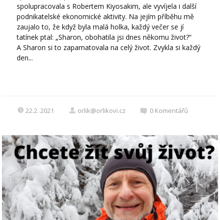
spolupracovala s Robertem Kiyosakim, ale vyvíjela i další
podnikatelské ekonomické aktivity. Na jejím příběhu mě
zaujalo to, že když byla malá holka, každý večer se jí
tatínek ptal: „Sharon, obohatila jsi dnes někomu život?“
A Sharon si to zapamatovala na celý život. Zvykla si každý
den...
22.2. 2021
orlik@orlikovi.cz
0
Komentářů