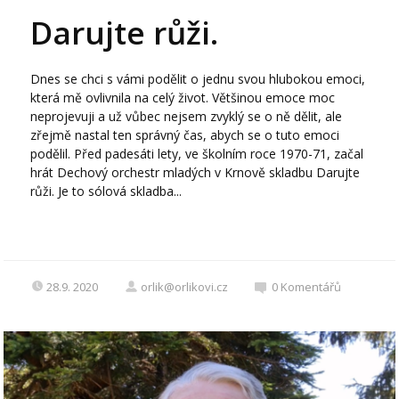
Darujte růži.
Dnes se chci s vámi podělit o jednu svou hlubokou emoci,
která mě ovlivnila na celý život. Většinou emoce moc
neprojevuji a už vůbec nejsem zvyklý se o ně dělit, ale
zřejmě nastal ten správný čas, abych se o tuto emoci
podělil. Před padesáti lety, ve školním roce 1970-71, začal
hrát Dechový orchestr mladých v Krnově skladbu Darujte
růži. Je to sólová skladba...
28.9. 2020
orlik@orlikovi.cz
0
Komentářů