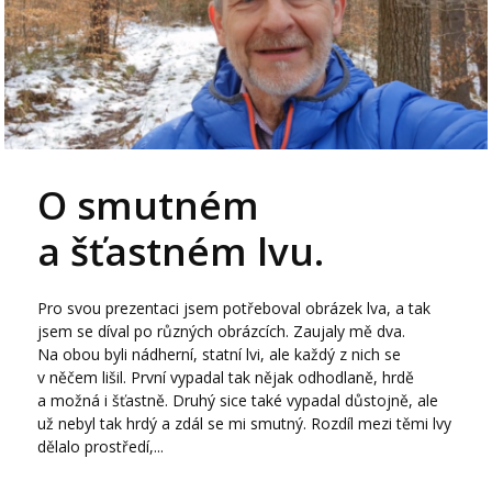
O smutném
a šťastném lvu.
Pro svou prezentaci jsem potřeboval obrázek lva, a tak
jsem se díval po různých obrázcích. Zaujaly mě dva.
Na obou byli nádherní, statní lvi, ale každý z nich se
v něčem lišil. První vypadal tak nějak odhodlaně, hrdě
a možná i šťastně. Druhý sice také vypadal důstojně, ale
už nebyl tak hrdý a zdál se mi smutný. Rozdíl mezi těmi lvy
dělalo prostředí,...