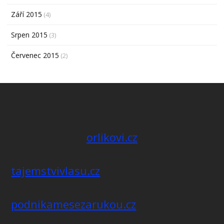
Září 2015
(4)
Srpen 2015
(3)
Červenec 2015
(2)
orlikovi.cz
tajemstvivlasu.cz
podnikamesezarukou.cz