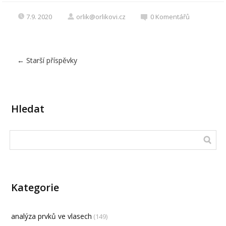
7.9. 2020
orlik@orlikovi.cz
0
Komentářů
←
Starší příspěvky
Hledat
Kategorie
analýza prvků ve vlasech
(149)