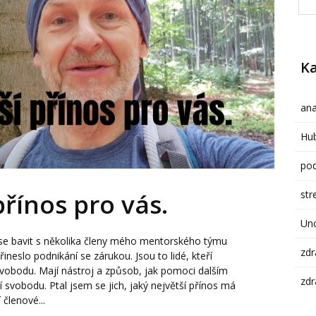
Ka
ana
Hub
pod
str
přínos pro vás.
Un
e bavit s několika členy mého mentorského týmu
zdr
řineslo podnikání se zárukou. Jsou to lidé, kteří
svobodu. Mají nástroj a způsob, jak pomoci dalším
zdr
svobodu. Ptal jsem se jich, jaký největší přínos má
členové...