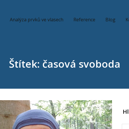
Analýza prvků ve vlasech
Reference
Blog
K
Štítek: časová svoboda
H