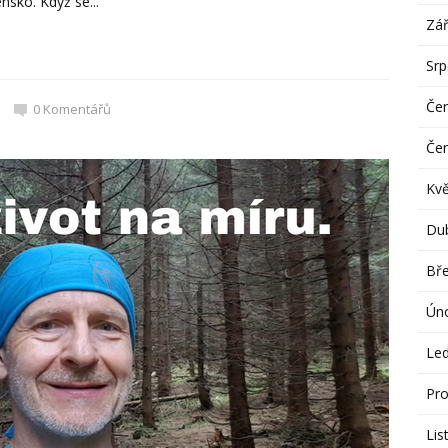
sko. Když se...
Zář
Sr
Če
0
Komentářů
Če
Kv
Du
Bř
Ún
Le
Pro
Lis