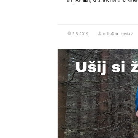
do Jeseníků, Krkonoš nebo na Sloven
3.6. 2019
orlik@orlikovi.cz