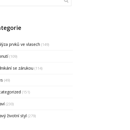
tegorie
lýza prvků ve vlasech
(149)
nutí
(109)
nikání se zárukou
(114)
es
(49)
categorized
(151)
aví
(230)
avý životní styl
(279)