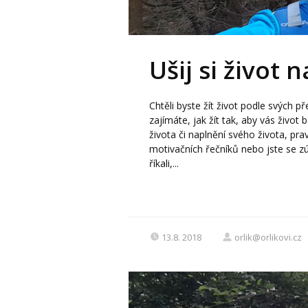
Ušij si život 
Chtěli byste žít život podle svých 
zajímáte, jak žít tak, aby vás život
života či naplnění svého života, pra
motivačních řečníků nebo jste se zú
říkali,...
13.8. 2018
orlik@orlikovi.cz