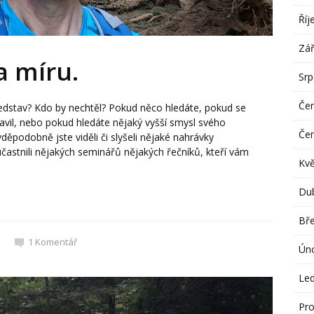
Říj
Zář
na míru.
Sr
Če
představ? Kdo by nechtěl? Pokud něco hledáte, pokud se
 bavil, nebo pokud hledáte nějaký vyšší smysl svého
Če
vděpodobně jste viděli či slyšeli nějaké nahrávky
častnili nějakých seminářů nějakých řečníků, kteří vám
Kv
Du
Bř
1
Komentář
Ún
Le
Pro