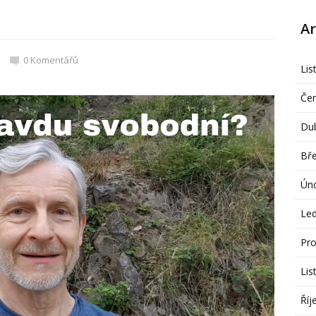
Ar
0
Komentářů
Lis
Če
Du
Bř
Ún
Le
Pro
Lis
Říj