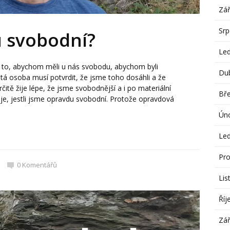
Zář
Sr
 svobodní?
Le
a to, abychom měli u nás svobodu, abychom byli
Du
tá osoba musí potvrdit, že jsme toho dosáhli a že
rčitě žije lépe, že jsme svobodnější a i po materiální
Bř
je, jestli jsme opravdu svobodní. Protože opravdová
Ún
Le
Pro
0
Komentářů
Lis
Říj
Zář