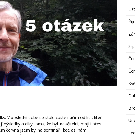
Lis
Říj
Zář
Sr
Če
Če
Kv
Du
Bř
dky. V poslední době se stále častěji učím od lidí, kteří
Ún
í výsledky a díky tomu, že byli naučitelní, mají i přes
em června jsem byl na semináři, kde asi nám
Le