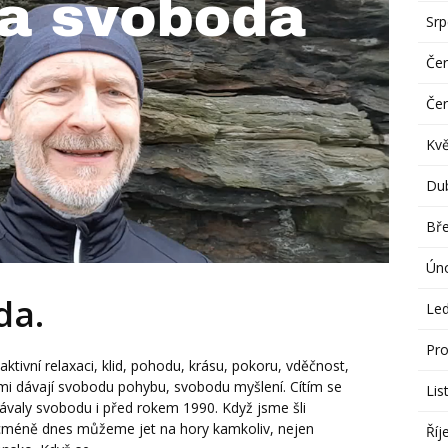
Sr
Če
Če
Kv
Du
Bř
Ún
oda.
Le
Pro
ktivní relaxaci, klid, pohodu, krásu, pokoru, vděčnost,
mi dávají svobodu pohybu, svobodu myšlení. Cítím se
Lis
ávaly svobodu i před rokem 1990. Když jsme šli
Nicméně dnes můžeme jet na hory kamkoliv, nejen
Říj