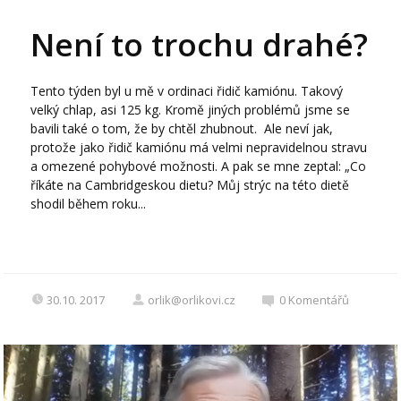
Není to trochu drahé?
Tento týden byl u mě v ordinaci řidič kamiónu. Takový
velký chlap, asi 125 kg. Kromě jiných problémů jsme se
bavili také o tom, že by chtěl zhubnout. Ale neví jak,
protože jako řidič kamiónu má velmi nepravidelnou stravu
a omezené pohybové možnosti. A pak se mne zeptal: „Co
říkáte na Cambridgeskou dietu? Můj strýc na této dietě
shodil během roku...
30.10. 2017
orlik@orlikovi.cz
0
Komentářů