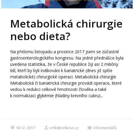
Metabolická chirurgie
nebo dieta­?
Na přelomu listopadu a prosince 2017 jsem se zúčastnil
gastroenterologického kongresu. Na jedné přednášce byla
uvedena statistika, že v České republice žijí asi 2 milióny
lidí, kteří by byli indikováni k bariatrické (dnes již spíše
metabolické) chirurgické operaci. Metabolická chirurgie
Metabolická či bariatrická chirurgie provádí operace, které
vedou k redukci celkové hmotnosti člověka a také
k normalizaci glykémie (hladiny krevního cukru)...
18.12. 2017
orlik@orlikovi.cz
0
Komentářů