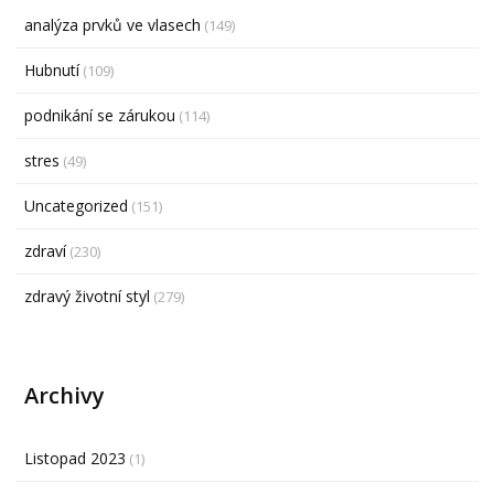
analýza prvků ve vlasech
(149)
Hubnutí
(109)
podnikání se zárukou
(114)
stres
(49)
Uncategorized
(151)
zdraví
(230)
zdravý životní styl
(279)
Archivy
Listopad 2023
(1)