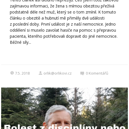
zajímavou informaci, že žena s mírnou obezitou přežívá
podstatně déle než muž, který se o tom zmínil. K tomuto
článku o obezitě a hubnutí mě přiměly dvě události
z poslední doby. První událost je z naší nemocnice. Jedno
oddělení si muselo zavolat hasiče na pomoc s přepravou
pacienta, kterého potřebovali dopravit do jiné nemocnice.
Běžné síly...
7.5. 2018
orlik@orlikovi.cz
0
Komentářů