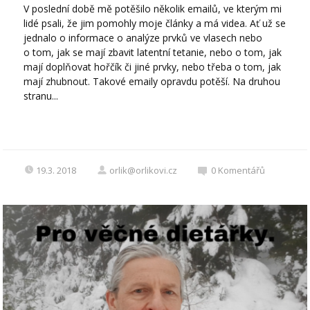
V poslední době mě potěšilo několik emailů, ve kterým mi
lidé psali, že jim pomohly moje články a má videa. Ať už se
jednalo o informace o analýze prvků ve vlasech nebo
o tom, jak se mají zbavit latentní tetanie, nebo o tom, jak
mají doplňovat hořčík či jiné prvky, nebo třeba o tom, jak
mají zhubnout. Takové emaily opravdu potěší. Na druhou
stranu...
19.3. 2018
orlik@orlikovi.cz
0
Komentářů