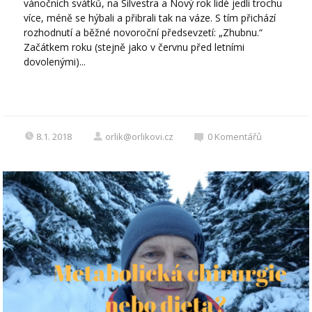
vánočních svátků, na Silvestra a Nový rok lidé jedli trochu
více, méně se hýbali a přibrali tak na váze. S tím přichází
rozhodnutí a běžné novoroční předsevzetí: „Zhubnu.“
Začátkem roku (stejně jako v červnu před letními
dovolenými)...
8.1. 2018
orlik@orlikovi.cz
0
Komentářů