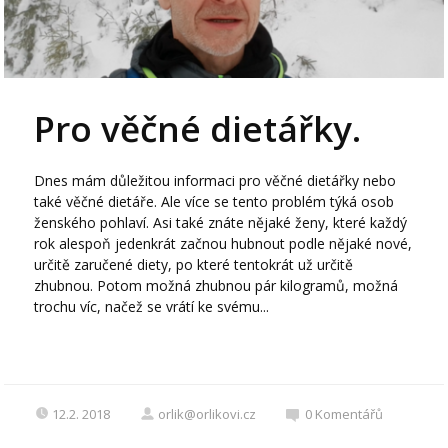
Pro věčné dietářky.
Dnes mám důležitou informaci pro věčné dietářky nebo
také věčné dietáře. Ale více se tento problém týká osob
ženského pohlaví. Asi také znáte nějaké ženy, které každý
rok alespoň jedenkrát začnou hubnout podle nějaké nové,
určitě zaručené diety, po které tentokrát už určitě
zhubnou. Potom možná zhubnou pár kilogramů, možná
trochu víc, načež se vrátí ke svému...
12.2. 2018
orlik@orlikovi.cz
0
Komentářů