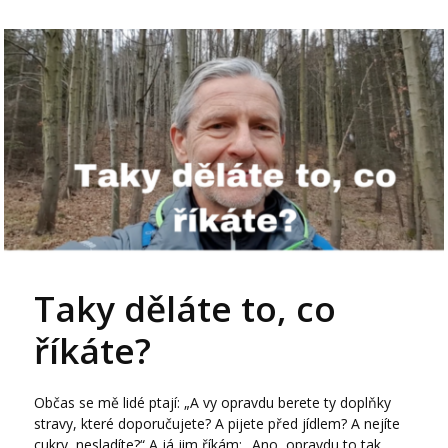
Taky děláte to, co
říkáte?
Občas se mě lidé ptají: „A vy opravdu berete ty doplňky
stravy, které doporučujete? A pijete před jídlem? A nejíte
cukry, nesladíte?“ A já jim říkám: „Ano, opravdu to tak