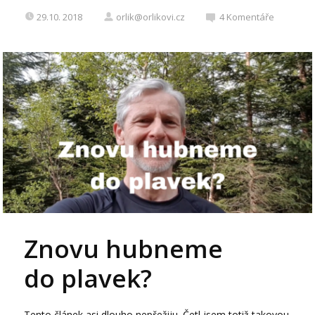
29.10. 2018
orlik@orlikovi.cz
4
Komentáře
Znovu hubneme
do plavek?
Tento článek asi dlouho nepřežiju. Četl jsem totiž takovou