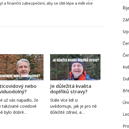
tyl a finanční zabezpečení, aby se cítili lépe a měli více
Říj
Zář
Sr
Če
Če
Kv
Du
ticovidový nebo
Je důležitá kvalita
Bř
viduodolný?
doplňků stravy?
é už vás napadlo, že
Stále více lidí si
Ún
v takzvané covidové
uvědomuje, jak je pro ně
ě bylo dobré…
důležité zdraví, a…
Le
Pro