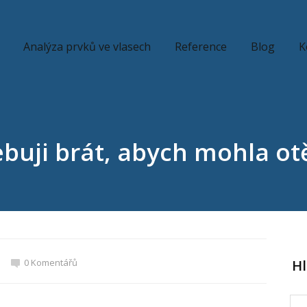
Analýza prvků ve vlasech
Reference
Blog
K
ebuji brát, abych mohla ot
0 Komentářů
H