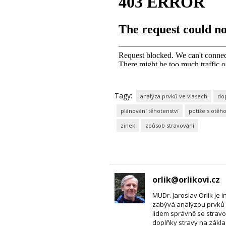
Tagy:
analýza prvků ve vlasech
dop
plánování těhotenství
potíže s otěh
zinek
způsob stravování
orlik@orlikovi.cz
MUDr. Jaroslav Orlík je i
zabývá analýzou prvků 
lidem správně se stravo
doplňky stravy na zákla