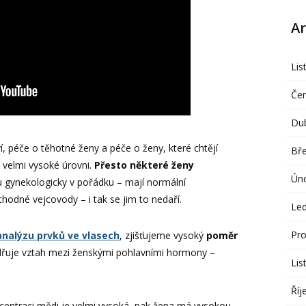
Ar
Lis
Če
Du
, péče o těhotné ženy a péče o ženy, které chtějí
Bř
a velmi vysoké úrovni.
Přesto některé ženy
Ún
ou gynekologicky v pořádku – mají normální
hodné vejcovody – i tak se jim to nedaří.
Le
Pro
analýzu prvků ve vlasech
, zjišťujeme vysoký
poměr
řuje vztah mezi ženskými pohlavními hormony –
Lis
Říj
centraci mědi je velmi vysoká, pak žena má vysokou