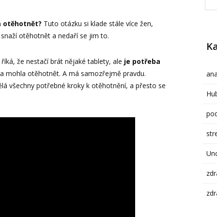
a otěhotnět?
Tuto otázku si klade stále více žen,
 snaží otěhotnět a nedaří se jim to.
Ka
íká, že nestačí brát nějaké tablety, ale
je potřeba
a mohla otěhotnět. A má samozřejmě pravdu.
ana
ělá všechny potřebné kroky k otěhotnění, a přesto se
Hub
pod
str
Un
zdr
zdr