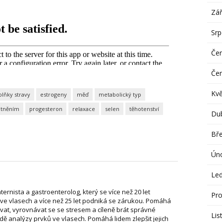
Zář
Sr
Če
Če
Kv
lňky stravy
estrogeny
měď
metabolický typ
otněním
progesteron
relaxace
selen
těhotenství
Du
Bř
Ún
Le
nternista a gastroenterolog, který se více než 20 let
Pro
ve vlasech a více než 25 let podniká se zárukou. Pomáhá
vat, vyrovnávat se se stresem a cíleně brát správné
Lis
dě analýzy prvků ve vlasech. Pomáhá lidem zlepšit jejich