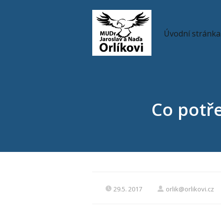
Úvodní stránka
Co potř
29.5. 2017
orlik@orlikovi.cz