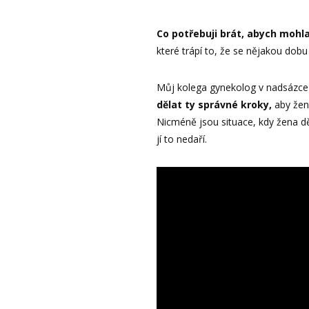
Co potřebuji brát, abych mohl
které trápí to, že se nějakou dobu
Můj kolega gynekolog v nadsázce ř
dělat ty správné kroky,
aby žen
Nicméně jsou situace, kdy žena d
jí to nedaří.