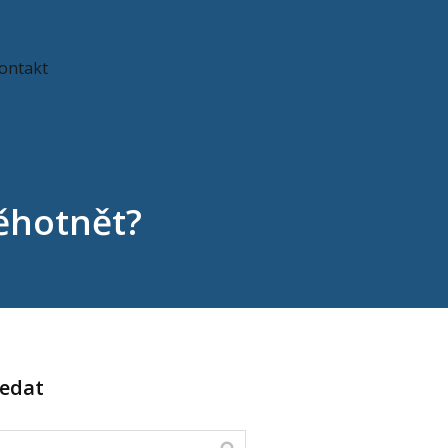
ontakt
ěhotnět?
ledat