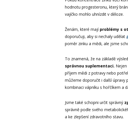
hodnotu progesteronu, který brán
vajíčko mohlo uhnízdit v děloze.
Ženám, které mají
problémy s o
doporučuji, aby si nechaly udělat
poměr zinku a mědi, ale jsme scho
To znamená, že na základě výsled
správnou suplementaci.
Nejen 
příjem mědi z potravy nebo potře
můžeme doporučit i další úpravy 
kombinaci vápníku s hořčíkem a da
Jsme také schopni určit správný
z
správně podle svého metabolickéh
a ke zlepšení zdravotního stavu.