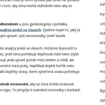
Zář
í v tom, aby žena mohla otěhotnět nebo aby se
Sr
Le
těhotněním
a jsou gynekologicky v pořádku,
analýzu prvků ve vlasech
. Zjistíme nejen to, jaký je
Du
pni upravit i jiné nerovnováhy uvnitř buněk.
Bř
ků analýzy prvků ve vlasech, můžeme doporučit tu
Ún
to, jestli žena potřebuje doplňovat měď nebo zvýšit
buje jinak upravit poměr mezi zinkem a mědí, ale
Le
poměrů mezi prvky. Například doplnit hořčík nebo
lší doplňky stravy, které vyšetřená osoba potřebuje.
Pro
Lis
působ stravování
, aby se žena mohla stravovat
o typu. To přispěje k nastolení rovnováhy v buňkách
Říj
Zář