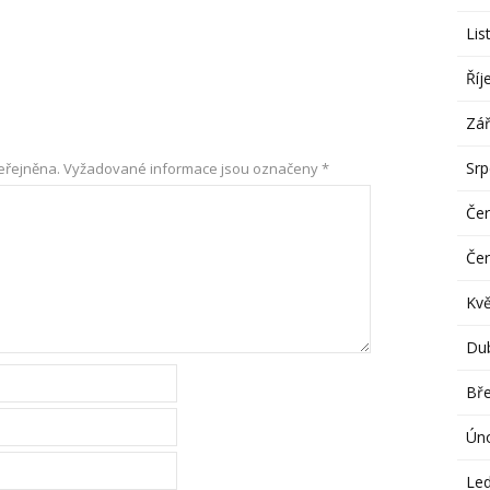
Lis
Říj
Zář
Sr
eřejněna.
Vyžadované informace jsou označeny
*
Če
Če
Kv
Du
Bř
Ún
Le