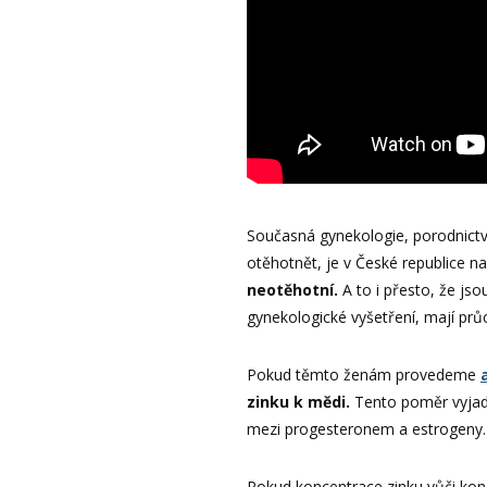
Současná gynekologie, porodnictví
otěhotnět, je v České republice n
neotěhotní.
A to i přesto, že js
gynekologické vyšetření, mají průc
Pokud těmto ženám provedeme
zinku k mědi.
Tento poměr vyjad
mezi progesteronem a estrogeny.
Pokud koncentrace zinku vůči kon