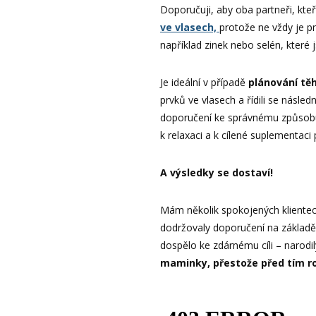
Doporučuji, aby oba partneři, kteř
ve vlasech,
protože ne vždy je 
například zinek nebo selén, které
Je ideální v případě
plánování tě
prvků ve vlasech a řídili se násl
doporučení ke správnému způsobu
k relaxaci a k cílené suplementaci 
A výsledky se dostaví!
Mám několik spokojených klientec
dodržovaly doporučení na základě 
dospělo ke zdárnému cíli – narodil
maminky, přestože před tím r