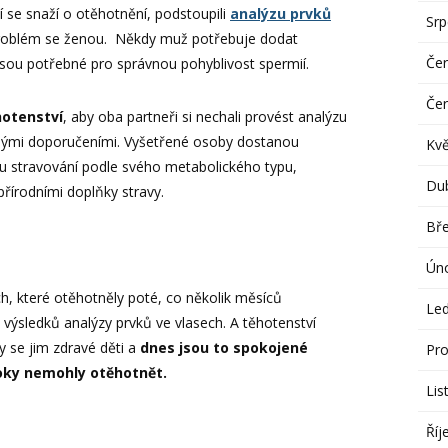
í se snaží o otěhotnění, podstoupili
analýzu prvků
Sr
problém se ženou. Někdy muž potřebuje dodat
Če
 jsou potřebné pro správnou pohyblivost spermií.
Če
hotenství
, aby oba partneři si nechali provést analýzu
ednými doporučeními. Vyšetřené osoby dostanou
Kv
 stravování podle svého metabolického typu,
Du
přírodními doplňky stravy.
Bř
Ún
h, které otěhotněly poté, co několik měsíců
Le
výsledků analýzy prvků ve vlasech. A těhotenství
y se jim zdravé děti a
dnes jsou to spokojené
Pro
oky nemohly otěhotnět.
Lis
Říj