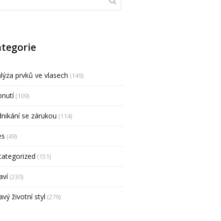
tegorie
lýza prvků ve vlasech
(149)
nutí
(109)
nikání se zárukou
(114)
es
(49)
categorized
(151)
aví
(230)
avý životní styl
(279)