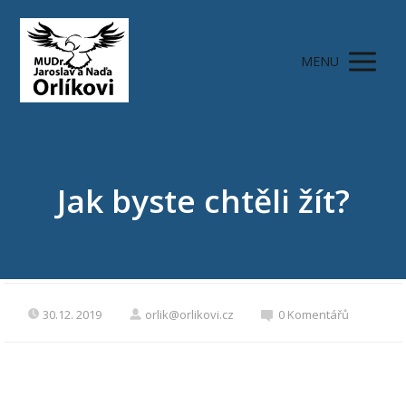
MENU
Jak byste chtěli žít?
30.12. 2019
orlik@orlikovi.cz
0 Komentářů