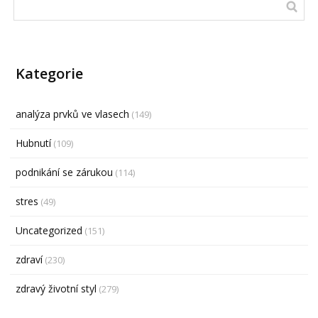
Kategorie
analýza prvků ve vlasech
(149)
Hubnutí
(109)
podnikání se zárukou
(114)
stres
(49)
Uncategorized
(151)
zdraví
(230)
zdravý životní styl
(279)