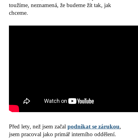
toužíme, neznamená, že budeme žít tak, jak
chceme.
Před lety, než jsem začal
podnikat se zárukou
,
jsem pracoval jako primář interního oddělení.