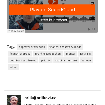
Tagy:
dopravní prostředek
finanční a časová svoboda
finanční svoboda
finanční zabezpečení
Mentor
Nový rok
podnikání se zárukou
priority
skupina mentorů
Vánoce
zdraví
orlik@orlikovi.cz
MUDr. Jaroslav Orlík je internista a gastroenterolog,