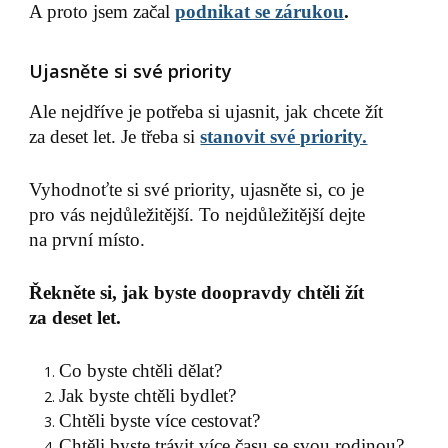
A proto jsem začal
podnikat se zárukou
.
Ujasněte si své priority
Ale nejdříve je potřeba si ujasnit, jak chcete žít
za deset let. Je třeba si
stanovit své priority.
Vyhodnoťte si své priority, ujasněte si, co je
pro vás nejdůležitější. To nejdůležitější dejte
na první místo.
Řekněte si, jak byste doopravdy chtěli žít
za deset let.
Co byste chtěli dělat?
Jak byste chtěli bydlet?
Chtěli byste více cestovat?
Chtěli byste trávit více času se svou rodinou?