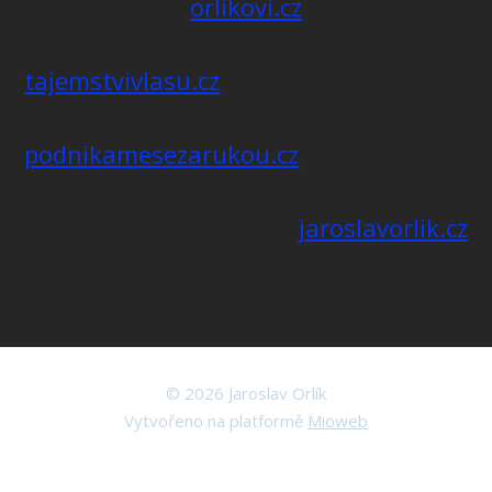
orlikovi.cz
tajemstvivlasu.cz
podnikamesezarukou.cz
jaroslavorlik.cz
© 2026 Jaroslav Orlík
Vytvořeno na platformě
Mioweb