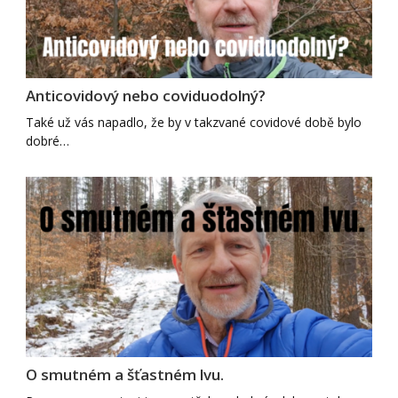
Anticovidový nebo coviduodolný?
Také už vás napadlo, že by v takzvané covidové době bylo
dobré…
O smutném a šťastném lvu.