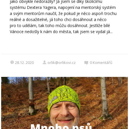
jako obvykle nedorazily? Já jsem se díky školícímu
systému Dextera Yagera, napojení na mentorský systém
a svým mentorům naučil, že pokud je něco aspoň trochu
reálné a dosažitelné, já toho chci dosáhnout a něco
pro to udělám, tak toho můžu dosáhnout. Jestliže bílé
Vánoce nedošly k nám do města, tak jsem se vydal já...
28.12. 2020
orlik@orlikovi.cz
0
Komentářů