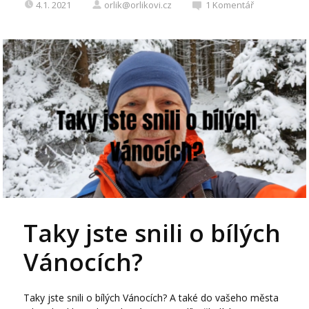
4.1. 2021
orlik@orlikovi.cz
1
Komentář
Taky jste snili o bílých
Vánocích?
Taky jste snili o bílých Vánocích? A také do vašeho města