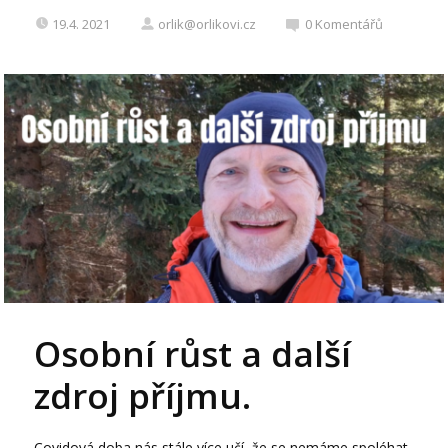
19.4. 2021
orlik@orlikovi.cz
0
Komentářů
Osobní růst a další
zdroj příjmu.
Covidová doba nás stále více učí, že se nemáme spoléhat