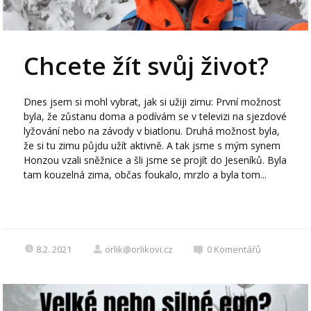
Chcete žít svůj život?
Dnes jsem si mohl vybrat, jak si užiji zimu: První možnost
byla, že zůstanu doma a podívám se v televizi na sjezdové
lyžování nebo na závody v biatlonu. Druhá možnost byla,
že si tu zimu půjdu užít aktivně. A tak jsme s mým synem
Honzou vzali sněžnice a šli jsme se projít do Jeseníků. Byla
tam kouzelná zima, občas foukalo, mrzlo a byla tom...
8.2. 2021
orlik@orlikovi.cz
0
Komentářů