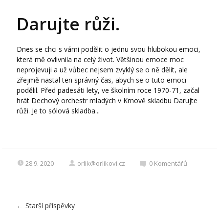
Darujte růži.
Dnes se chci s vámi podělit o jednu svou hlubokou emoci,
která mě ovlivnila na celý život. Většinou emoce moc
neprojevuji a už vůbec nejsem zvyklý se o ně dělit, ale
zřejmě nastal ten správný čas, abych se o tuto emoci
podělil. Před padesáti lety, ve školním roce 1970-71, začal
hrát Dechový orchestr mladých v Krnově skladbu Darujte
růži. Je to sólová skladba...
28.9. 2020
orlik@orlikovi.cz
0
Komentářů
←
Starší příspěvky