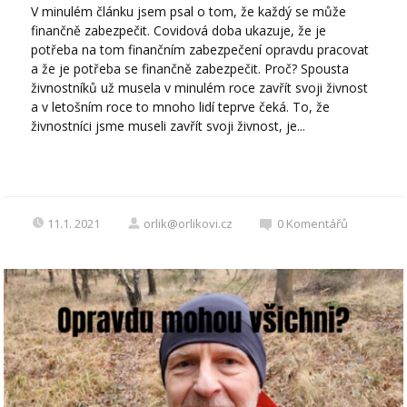
V minulém článku jsem psal o tom, že každý se může
finančně zabezpečit. Covidová doba ukazuje, že je
potřeba na tom finančním zabezpečení opravdu pracovat
a že je potřeba se finančně zabezpečit. Proč? Spousta
živnostníků už musela v minulém roce zavřít svoji živnost
a v letošním roce to mnoho lidí teprve čeká. To, že
živnostníci jsme museli zavřít svoji živnost, je...
11.1. 2021
orlik@orlikovi.cz
0
Komentářů