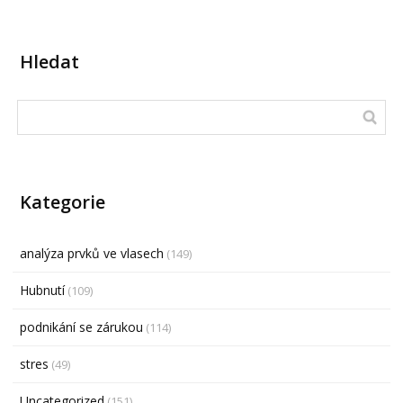
Hledat
Kategorie
analýza prvků ve vlasech
(149)
Hubnutí
(109)
podnikání se zárukou
(114)
stres
(49)
Uncategorized
(151)