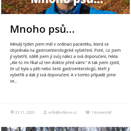
Mnoho psů…
Minulý týden jsem měl v ordinaci pacientku, která se
objednala na gastroenterologické vyšetření. Poté, co jsem
jí vyšetřil, sdělil jsem jí svůj nález a svá doporučení, řekla:
„Ale to mi říkal už ten doktor před vámi.“ A tak jsem zjistil,
že už byla u pěti nebo šesti gastroenterologů, kteří ji
vyšetřili a dali jí svá doporučení. A v tomto případě jsme
se...
23.11. 2020
orlik@orlikovi.cz
1
Komentář