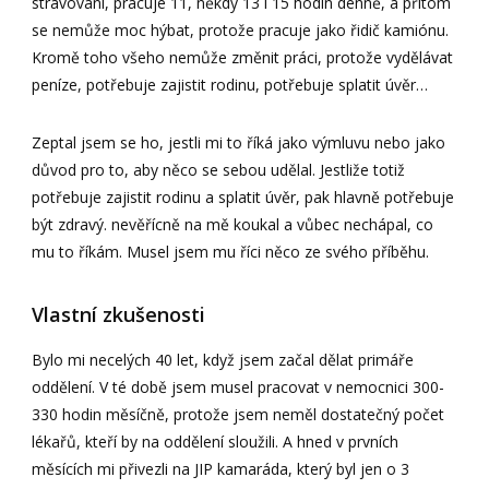
stravování, pracuje 11, někdy 13 i 15 hodin denně, a přitom
se nemůže moc hýbat, protože pracuje jako řidič kamiónu.
Kromě toho všeho nemůže změnit práci, protože vydělávat
peníze, potřebuje zajistit rodinu, potřebuje splatit úvěr…
Zeptal jsem se ho, jestli mi to říká jako výmluvu nebo jako
důvod pro to, aby něco se sebou udělal. Jestliže totiž
potřebuje zajistit rodinu a splatit úvěr, pak hlavně potřebuje
být zdravý. nevěřícně na mě koukal a vůbec nechápal, co
mu to říkám. Musel jsem mu říci něco ze svého příběhu.
Vlastní zkušenosti
Bylo mi necelých 40 let, když jsem začal dělat primáře
oddělení. V té době jsem musel pracovat v nemocnici 300-
330 hodin měsíčně, protože jsem neměl dostatečný počet
lékařů, kteří by na oddělení sloužili. A hned v prvních
měsících mi přivezli na JIP kamaráda, který byl jen o 3