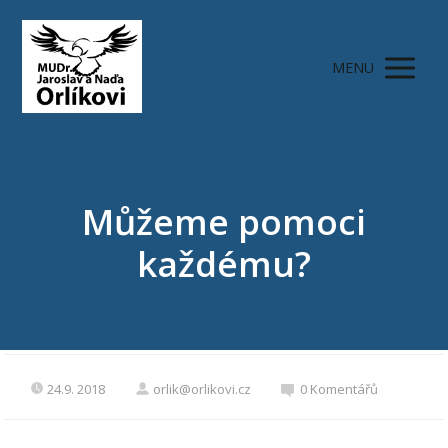
MENU
Můžeme pomoci
každému?
24.9. 2018
orlik@orlikovi.cz
0 Komentářů