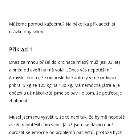
Můžeme pomoci každému? Na několika příkladech si
otázku objasníme.
Příklad 1
Dnes za mnou přišel do ordinace mladý muž (asi 33 let)
a hned od dveří na mě volal: „Dnes vás nepotěším.“
A myslel tím to, že od poslední kontroly v mé ordinaci
přibral 5 kg ze 125 kg na 130 kg. Má nemocná játra a je
obézní a už několikrát jsme se bavili o tom, že potřebuje
zhubnout.
Musel jsem mu vysvětlit, že to není tak, že by mě nepotěšil,
ale že nepotěšil sám sebe. Já už jsem se dávno naučil
oprostit se emočně od problémů pacientů, protože bych