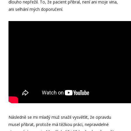
dlouho nepřežil. To, že pacient přibral, není ani moje vina,
ani selhání mých doporučení.
Následně se mi mladý muž snažil vysvětlit, že opravdu
musel přibrat, protože má těžkou práci, nepravidelné