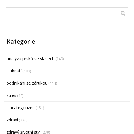
Kategorie
analýza prvků ve vlasech
(149)
Hubnutí
(109)
podnikání se zárukou
(114)
stres
(49)
Uncategorized
(151)
zdraví
(230)
zdravý životní styl
(279)