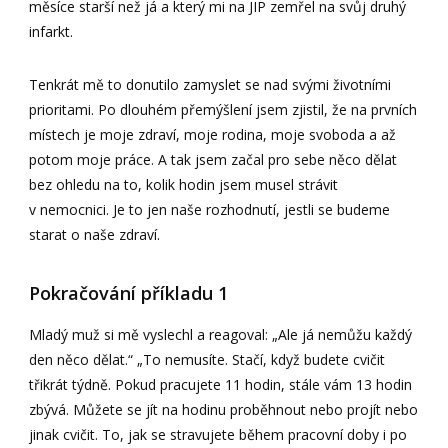
měsíce starší než já a který mi na JIP zemřel na svůj druhý
infarkt.
Tenkrát mě to donutilo zamyslet se nad svými životními
prioritami. Po dlouhém přemýšlení jsem zjistil, že na prvních
místech je moje zdraví, moje rodina, moje svoboda a až
potom moje práce. A tak jsem začal pro sebe něco dělat
bez ohledu na to, kolik hodin jsem musel strávit
v nemocnici. Je to jen naše rozhodnutí, jestli se budeme
starat o naše zdraví.
Pokračování příkladu 1
Mladý muž si mě vyslechl a reagoval: „Ale já nemůžu každý
den něco dělat.“ „To nemusíte. Stačí, když budete cvičit
třikrát týdně. Pokud pracujete 11 hodin, stále vám 13 hodin
zbývá. Můžete se jít na hodinu proběhnout nebo projít nebo
jinak cvičit. To, jak se stravujete během pracovní doby i po