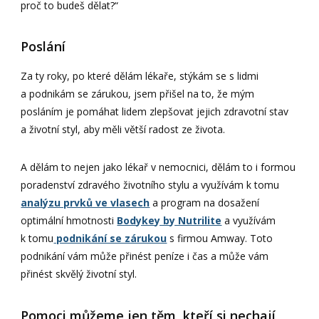
proč to budeš dělat?“
Poslání
Za ty roky, po které dělám lékaře, stýkám se s lidmi
a podnikám se zárukou, jsem přišel na to, že mým
posláním je pomáhat lidem zlepšovat jejich zdravotní stav
a životní styl, aby měli větší radost ze života.
A dělám to nejen jako lékař v nemocnici, dělám to i formou
poradenství zdravého životního stylu a využívám k tomu
analýzu prvků ve vlasech
a program na dosažení
optimální hmotnosti
Bodykey by Nutrilite
a využívám
k tomu
podnikání se zárukou
s firmou Amway. Toto
podnikání vám může přinést peníze i čas a může vám
přinést skvělý životní styl.
Pomoci můžeme jen těm, kteří si nechají