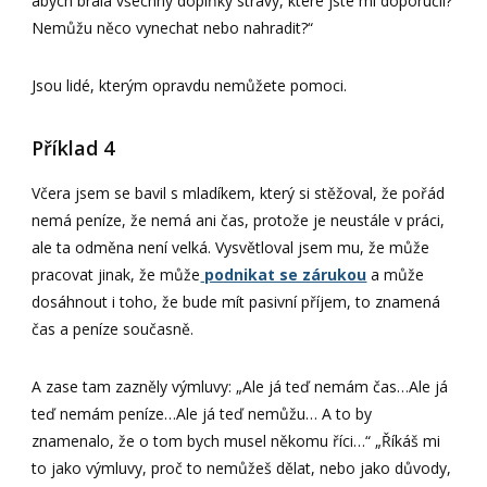
abych brala všechny doplňky stravy, které jste mi doporučil?
Nemůžu něco vynechat nebo nahradit?“
Jsou lidé, kterým opravdu nemůžete pomoci.
Příklad 4
Včera jsem se bavil s mladíkem, který si stěžoval, že pořád
nemá peníze, že nemá ani čas, protože je neustále v práci,
ale ta odměna není velká. Vysvětloval jsem mu, že může
pracovat jinak, že může
podnikat se zárukou
a může
dosáhnout i toho, že bude mít pasivní příjem, to znamená
čas a peníze současně.
A zase tam zazněly výmluvy: „Ale já teď nemám čas…Ale já
teď nemám peníze…Ale já teď nemůžu… A to by
znamenalo, že o tom bych musel někomu říci…“ „Říkáš mi
to jako výmluvy, proč to nemůžeš dělat, nebo jako důvody,