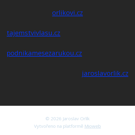
orlikovi.cz
tajemstvivlasu.cz
podnikamesezarukou.cz
jaroslavorlik.cz
© 2026 Jaroslav Orlík
Vytvořeno na platformě
Mioweb