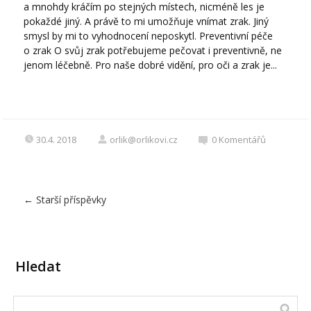
a mnohdy kráčím po stejných místech, nicméně les je
pokaždé jiný. A právě to mi umožňuje vnímat zrak. Jiný
smysl by mi to vyhodnocení neposkytl. Preventivní péče
o zrak O svůj zrak potřebujeme pečovat i preventivně, ne
jenom léčebně. Pro naše dobré vidění, pro oči a zrak je...
30.4. 2018
orlik@orlikovi.cz
0
Komentářů
←
Starší příspěvky
Hledat