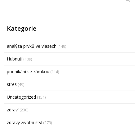
Kategorie
analýza prvků ve vlasech
(149)
Hubnutí
(109)
podnikání se zárukou
(114)
stres
(49)
Uncategorized
(151)
zdraví
(230)
zdravý životní styl
(279)