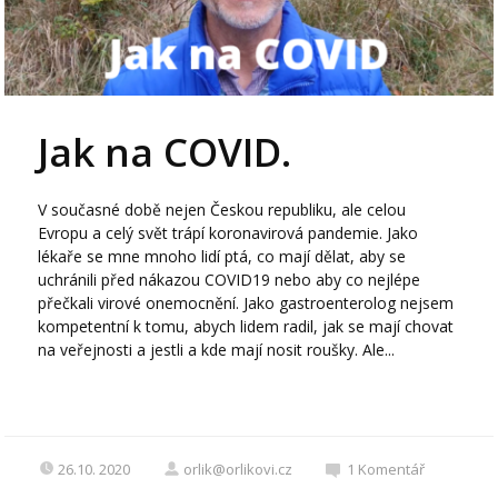
Jak na COVID.
V současné době nejen Českou republiku, ale celou
Evropu a celý svět trápí koronavirová pandemie. Jako
lékaře se mne mnoho lidí ptá, co mají dělat, aby se
uchránili před nákazou COVID19 nebo aby co nejlépe
přečkali virové onemocnění. Jako gastroenterolog nejsem
kompetentní k tomu, abych lidem radil, jak se mají chovat
na veřejnosti a jestli a kde mají nosit roušky. Ale...
26.10. 2020
orlik@orlikovi.cz
1
Komentář