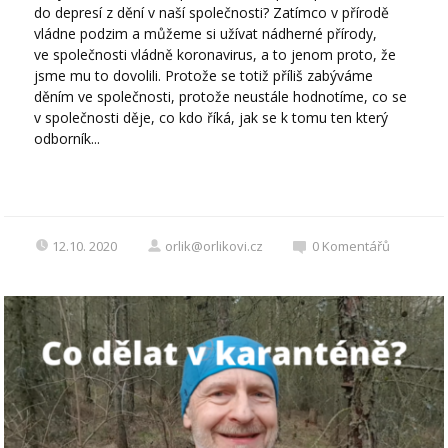
do depresí z dění v naší společnosti? Zatímco v přírodě
vládne podzim a můžeme si užívat nádherné přírody,
ve společnosti vládně koronavirus, a to jenom proto, že
jsme mu to dovolili. Protože se totiž příliš zabýváme
děním ve společnosti, protože neustále hodnotíme, co se
v společnosti děje, co kdo říká, jak se k tomu ten který
odborník...
12.10. 2020
orlik@orlikovi.cz
0
Komentářů