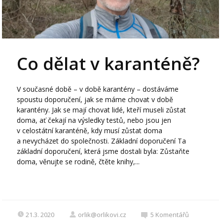
Co dělat v karanténě?
V současné době – v době karantény – dostáváme
spoustu doporučení, jak se máme chovat v době
karantény. Jak se mají chovat lidé, kteří museli zůstat
doma, ať čekají na výsledky testů, nebo jsou jen
v celostátní karanténě, kdy musí zůstat doma
a nevycházet do společnosti. Základní doporučení Ta
základní doporučení, která jsme dostali byla: Zůstaňte
doma, věnujte se rodině, čtěte knihy,...
21.3. 2020
orlik@orlikovi.cz
5
Komentářů