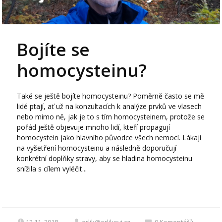
Bojíte se
homocysteinu?
Také se ještě bojíte homocysteinu? Poměrně často se mě
lidé ptají, ať už na konzultacích k analýze prvků ve vlasech
nebo mimo ně, jak je to s tím homocysteinem, protože se
pořád ještě objevuje mnoho lidí, kteří propagují
homocystein jako hlavního původce všech nemocí. Lákají
na vyšetření homocysteinu a následně doporučují
konkrétní doplňky stravy, aby se hladina homocysteinu
snížila s cílem vyléčit...
12.11. 2018
orlik@orlikovi.cz
0
Komentářů