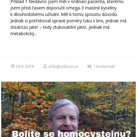
Příklad 1 Nedávno jsem měl v ordinaci pacienta, kterému
jsem před časem doporučil omega-3 mastné kyseliny
k dlouhodobému užívání. Měl k tomu spoustu důvodů.
Jednak si potřeboval upravit poměry tuku v krvi, jednak má
steatózu jater – tedy ztukovatění jater, jednak má
metabolický...
29.4. 2019
orlik@orlikovi.cz
1
Komentář