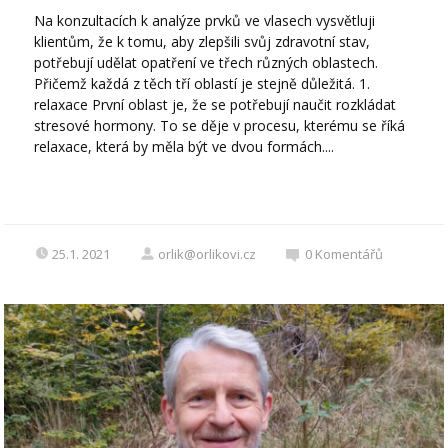
Na konzultacích k analýze prvků ve vlasech vysvětluji
klientům, že k tomu, aby zlepšili svůj zdravotní stav,
potřebují udělat opatření ve třech různých oblastech.
Přičemž každá z těch tří oblastí je stejně důležitá. 1.
relaxace První oblast je, že se potřebují naučit rozkládat
stresové hormony. To se děje v procesu, kterému se říká
relaxace, která by měla být ve dvou formách....
25.1. 2021
orlik@orlikovi.cz
0
Komentářů