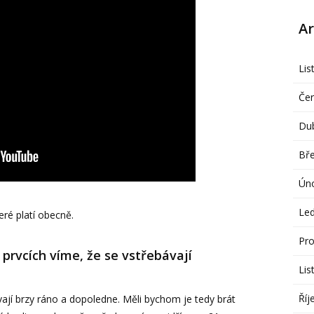
Ar
Lis
Če
Du
Bř
Ún
Le
ré platí obecně.
Pro
prvcích víme, že se vstřebávají
Lis
Říj
vají brzy ráno a dopoledne. Měli bychom je tedy brát