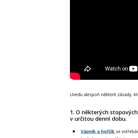
Uvedu alespoň některé zásady, kte
1. O některých stopových 
v určitou denní dobu.
Vápník a hořčík
se vstřebá