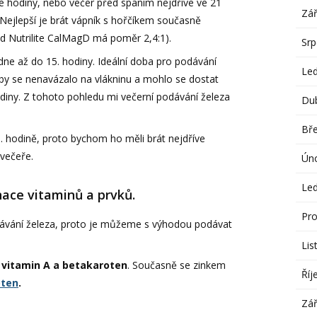
 hodiny, nebo večer před spaním nejdříve ve 21
Zář
. Nejlepší je brát vápník s hořčíkem současně
ad Nutrilite CalMagD má poměr 2,4:1).
Sr
ne až do 15. hodiny. Ideální doba pro podávání
Le
aby se nenavázalo na vlákninu a mohlo se dostat
diny. Z tohoto pohledu mi večerní podávání železa
Du
Bř
. hodině, proto bychom ho měli brát nejdříve
 večeře.
Ún
Le
nace vitaminů a prvků.
Pro
ávání železa, proto je můžeme s výhodou podávat
Lis
e
vitamin A a betakaroten
. Současně se zinkem
Říj
oten
.
Zář