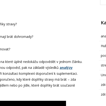
Ka
ňky stravy?
ana
 mají brát dohromady?
Hub
inovat?
pod
 na které úplně nedokážu odpovědět v jednom článku.
str
lnou odpověď, pak na základě výsledků
analýzy
i konzultaci komplexní doporučení k suplementaci.
Un
poručeno, kdy které doplňky stravy má brát – zda
zdr
jídlem nebo po jídle, které doplňky brát současně
zdr