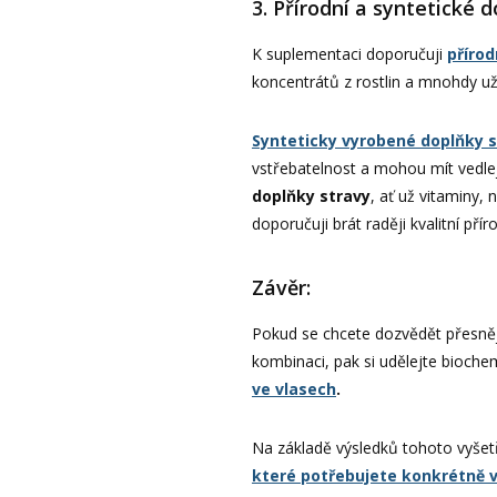
3. Přírodní a syntetické 
K suplementaci doporučuji
přírod
koncentrátů z rostlin a mnohdy už
Synteticky vyrobené doplňky s
vstřebatelnost a mohou mít vedlej
doplňky stravy
, ať už vitaminy, 
doporučuji brát raději kvalitní přír
Závěr:
Pokud se chcete dozvědět přesněji
kombinaci, pak si udělejte bioch
ve vlasech
.
Na základě výsledků tohoto vyšet
které potřebujete konkrétně 