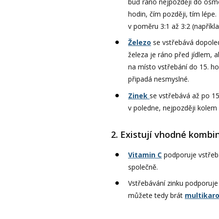
buď ráno nejpozději do osmé
hodin, čím později, tím lépe
v poměru 3:1 až 3:2 (napříkl
Železo
se vstřebává dopoled
železa je ráno před jídlem, 
na místo vstřebání do 15. ho
připadá nesmyslné.
Zinek
se vstřebává až po 15
v poledne, nejpozději kolem
2. Existují vhodné kombi
Vitamin C
podporuje vstřeb
společně.
Vstřebávání zinku podporuj
můžete tedy brát
multikar