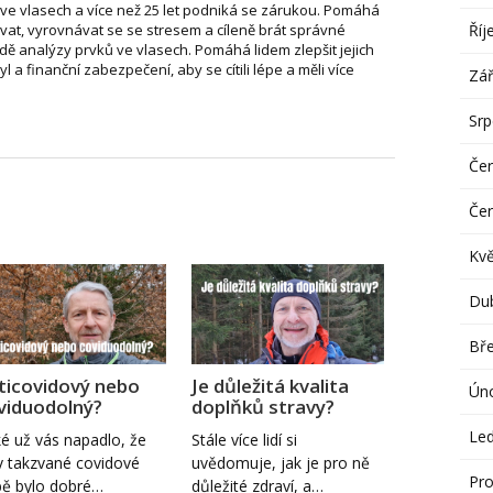
ve vlasech a více než 25 let podniká se zárukou. Pomáhá
Říj
vat, vyrovnávat se se stresem a cíleně brát správné
dě analýzy prvků ve vlasech. Pomáhá lidem zlepšit jejich
tyl a finanční zabezpečení, aby se cítili lépe a měli více
Zář
Sr
Če
Če
Kv
Du
Bř
ticovidový nebo
Je důležitá kvalita
Ún
viduodolný?
doplňků stravy?
Le
é už vás napadlo, že
Stále více lidí si
v takzvané covidové
uvědomuje, jak je pro ně
Pro
ě bylo dobré…
důležité zdraví, a…