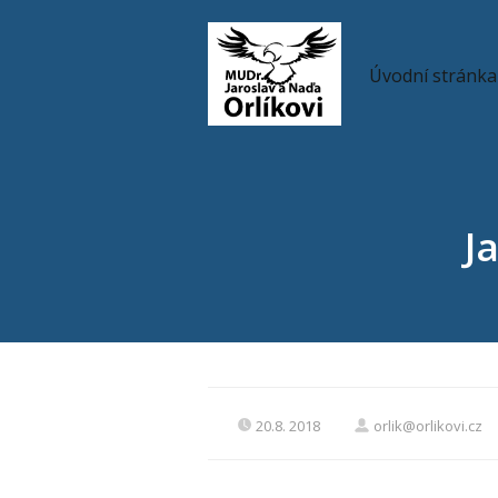
Úvodní stránka
J
20.8. 2018
orlik@orlikovi.cz