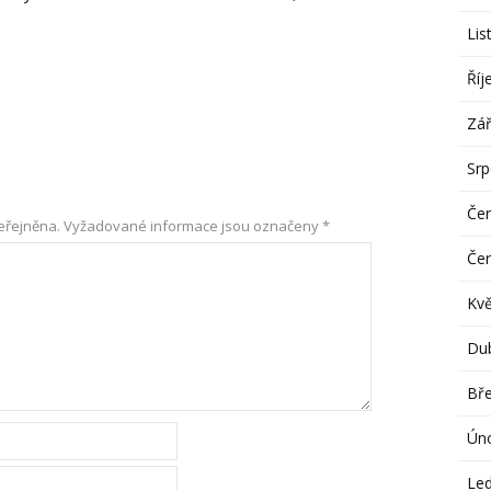
Lis
Říj
Zář
Sr
Če
eřejněna.
Vyžadované informace jsou označeny
*
Če
Kv
Du
Bř
Ún
Le