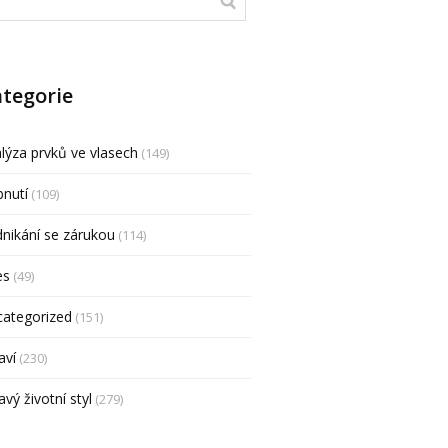
tegorie
lýza prvků ve vlasech
(149)
nutí
(109)
nikání se zárukou
(114)
es
(49)
categorized
(151)
aví
(230)
avý životní styl
(279)