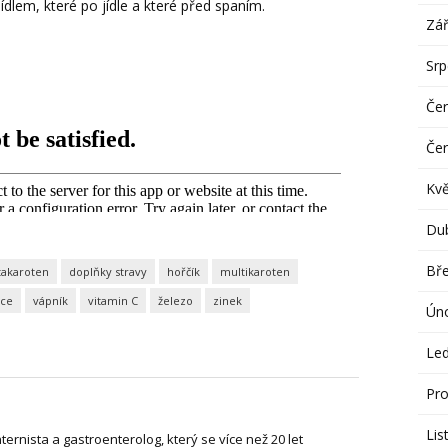
ídlem, které po jídle a které před spaním.
Zář
Sr
Če
Če
Kv
Du
Bř
takaroten
doplňky stravy
hořčík
multikaroten
ace
vápník
vitamin C
železo
zinek
Ún
Le
Pro
Lis
nternista a gastroenterolog, který se více než 20 let