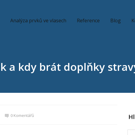
Analýza prvků ve vlasech
Reference
Blog
K
ak a kdy brát doplňky strav
0 Komentářů
H