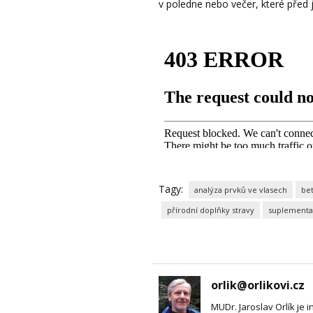
v poledne nebo večer, které před j
Tagy:
analýza prvků ve vlasech
be
přírodní doplňky stravy
suplement
orlik@orlikovi.cz
MUDr. Jaroslav Orlík je i