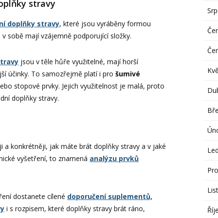
doplňky stravy
Sr
ní doplňky stravy
, které jsou vyráběny formou
Če
 v sobě mají vzájemně podporující složky.
Če
travy
jsou v těle hůře využitelné, mají horší
Kv
ší účinky. To samozřejmě platí i pro
šumivé
nebo stopové prvky. Jejich využitelnost je malá, proto
Du
odní doplňky stravy.
Bř
Ún
 a konkrétněji, jak máte brát doplňky stravy a v jaké
Le
emické vyšetření, to znamená
analýzu prvků
Pro
Lis
ření dostanete cílené
doporučení suplementů,
vy
i s rozpisem, které doplňky stravy brát ráno,
Říj