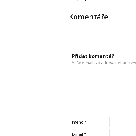
Komentáře
Přidat komentář
Vaše e-mailová adresa nebude zv
Jméno
*
E-mail
*