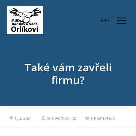
MENU
Také vám zavřeli
firmu?
15.2. 2021
orlik@orlikovi.cz
0 Komentářů