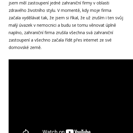
jsem měl zastoupení jedné zahraniční firmy v oblasti
zdravého životního stylu. V momentě, kdy moje firma
začala vydělávat tak, že jsem si říkal, že už zruším i ten svůj
malý úvazek v nemocnici a budu se tomu věnovat úplně
naplno, zahraniční firma zrušila všechna svá zahraniční
zastoupení a všechno začala řídit přes internet ze své
domovské země.