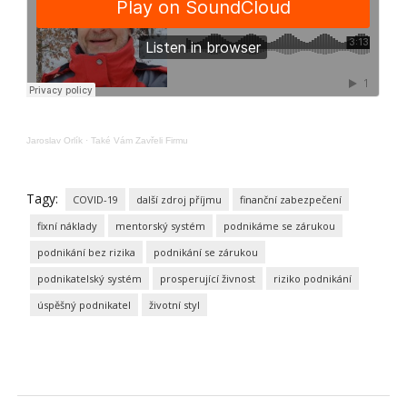
Jaroslav Orlík
·
Také Vám Zavřeli Firmu
Tagy:
COVID-19
další zdroj příjmu
finanční zabezpečení
fixní náklady
mentorský systém
podnikáme se zárukou
podnikání bez rizika
podnikání se zárukou
podnikatelský systém
prosperující živnost
riziko podnikání
úspěšný podnikatel
životní styl