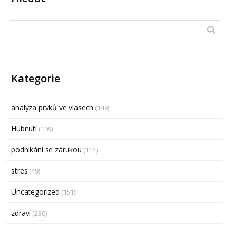
Kategorie
analýza prvků ve vlasech
(149)
Hubnutí
(109)
podnikání se zárukou
(114)
stres
(49)
Uncategorized
(151)
zdraví
(230)