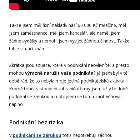
Takže jsem měl fixní náklady naší 60 000 Kč měsíčně, měl
jsem zaměstnance, měl jsem kancelář, ale neměl jsem
žádné výdělky a nemohl jsem vyvíjet žádnou činnost. Takže
tuhle situaci znám.
Zkrátka jsou situace, které v podnikání neovlivníte, a přesto
mohou
výrazně narušit vaše podnikání
. Já jsem byl v té
době rád, že to nebyla moje jediná podnikatelská aktivita.
Kromě toho zastoupení zahraniční firmy jsem už v té době
podnikal se zárukou a mohl jsem se tomu začít věnovat
naplno.
Podnikání bez rizika
V
podnikání se zárukou
totiž nepotřebuji žádnou