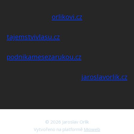
orlikovi.cz
tajemstvivlasu.cz
podnikamesezarukou.cz
jaroslavorlik.cz
© 2026 Jaroslav Orlík
Vytvořeno na platformě
Mioweb