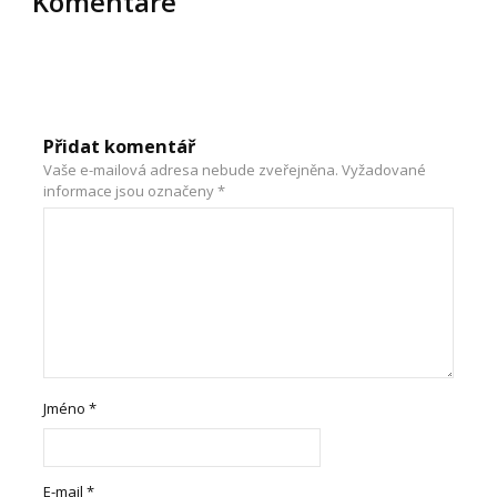
Komentáře
Přidat komentář
Vaše e-mailová adresa nebude zveřejněna.
Vyžadované
informace jsou označeny
*
Jméno
*
E-mail
*