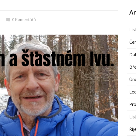
Ar
0
Komentářů
Lis
Če
Du
Bř
Ún
Le
Pro
Lis
Říj