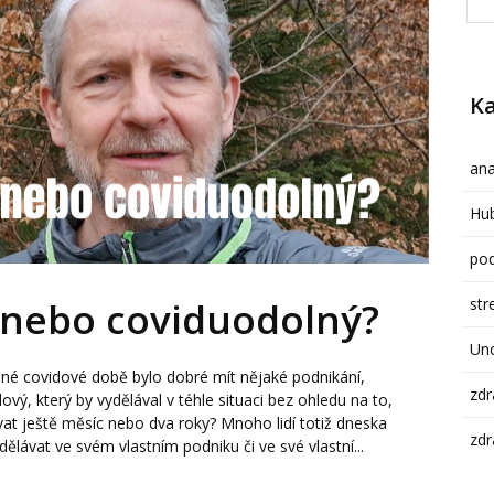
Ka
ana
Hub
pod
str
 nebo coviduodolný?
Un
ané covidové době bylo dobré mít nějaké podnikání,
zdr
dový, který by vydělával v téhle situaci bez ohledu na to,
vat ještě měsíc nebo dva roky? Mnoho lidí totiž dneska
zdr
dělávat ve svém vlastním podniku či ve své vlastní...