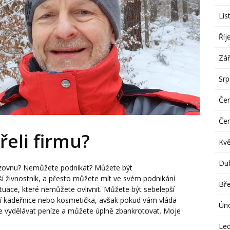
Lis
Říj
Zář
Sr
Če
Če
eli firmu?
Kv
Du
ozovnu? Nemůžete podnikat? Můžete být
ší živnostník, a přesto můžete mít ve svém podnikání
Bř
uace, které nemůžete ovlivnit. Můžete být sebelepší
ší kadeřnice nebo kosmetička, avšak pokud vám vláda
Ún
 vydělávat peníze a můžete úplně zbankrotovat. Moje
Le