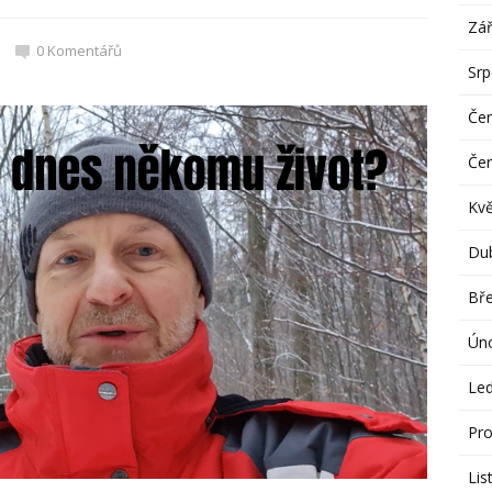
Zář
0
Komentářů
Sr
Če
Če
Kv
Du
Bř
Ún
Le
Pro
Lis