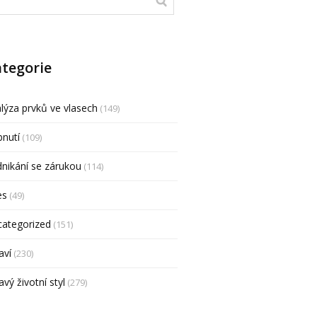
tegorie
lýza prvků ve vlasech
(149)
nutí
(109)
nikání se zárukou
(114)
es
(49)
categorized
(151)
aví
(230)
avý životní styl
(279)