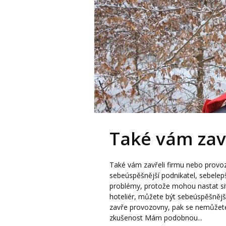
Také vám zavř
Také vám zavřeli firmu nebo prov
sebeúspěšnější podnikatel, sebelep
problémy, protože mohou nastat sit
hoteliér, můžete být sebeúspěšněj
zavře provozovny, pak se nemůžete
zkušenost Mám podobnou...