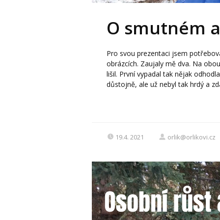
O smutném a 
Pro svou prezentaci jsem potřebova
obrázcích. Zaujaly mě dva. Na obou b
lišil. První vypadal tak nějak odhod
důstojně, ale už nebyl tak hrdý a zdá
19.4. 2021
orlik@orlikovi.cz