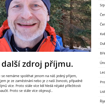
Sr
Če
Če
Kv
Du
Bř
další zdroj příjmu.
Ún
Le
že se nemáme spoléhat jenom na náš jediný příjem,
říjem je ze zaměstnání nebo je z naší živnosti, případně
Pro
jmů více. Proto stále více lidí hledá nějaké příležitosti
čit. Proto se stále více objevují...
Lis
Říj