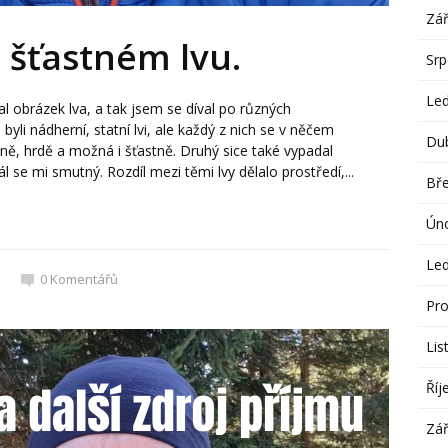
Zář
šťastném lvu.
Sr
Le
l obrázek lva, a tak jsem se díval po různých
yli nádherní, statní lvi, ale každý z nich se v něčem
Du
laně, hrdě a možná i šťastně. Druhý sice také vypadal
l se mi smutný. Rozdíl mezi těmi lvy dělalo prostředí,...
Bř
Ún
Le
0
Komentářů
Pro
Lis
Říj
Zář