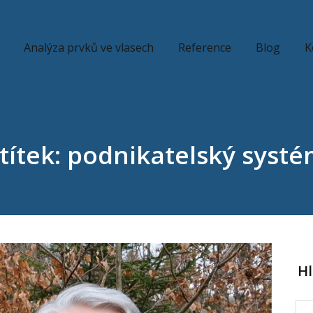
Analýza prvků ve vlasech
Reference
Blog
K
títek: podnikatelský syst
H