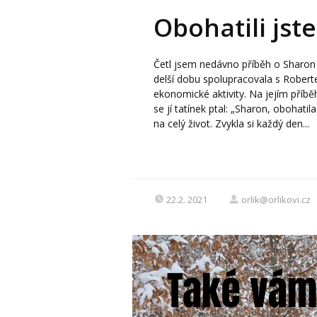
Obohatili jst
Četl jsem nedávno příběh o Sharon 
delší dobu spolupracovala s Roberte
ekonomické aktivity. Na jejím příbě
se jí tatínek ptal: „Sharon, obohati
na celý život. Zvykla si každý den...
22.2. 2021
orlik@orlikovi.cz