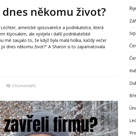
e dnes někomu život?
Říj
Zář
Lechter, americké spisovatelce a podnikatelce, která
Sr
m Kiyosakim, ale vyvíjela i další podnikatelské
hu mě zaujalo to, že když byla malá holka, každý večer
Če
la jsi dnes někomu život?“ A Sharon si to zapamatovala
Če
Kv
Du
0
Komentářů
Bř
Ún
Le
Pro