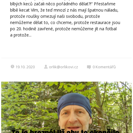
blbých keců začali něco pořádného dělat?!“ Přestaňme
blbě kecat Vím, že teď mnozí z nás mají špatnou náladu,
protože roušky omezují naši svobodu, protože
nemůžeme dělat to, co chceme, protože restaurace jsou
po 20. hodině zavřené, protože nemůžeme jít na fotbal
a protože...
19.10. 2020
orlik@orlikovi.cz
0
Komentářů