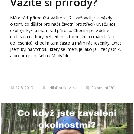
Vážíte si přírody?
Máte rádi přírodu? A vážíte si jí? Uvažovali jste někdy
o tom, co děláte pro naše životní prostředí? Uvažujete
ekologicky? Já mám rád přírodu. Chodím pravidelně
do lesa a na hory. Vzhledem k tomu, že to mám blízko
do Jeseníků, chodím tam často a mám rád Jeseníky. Dnes
jsem byl na vrcholu, který se jmenuje jako já – tedy Orlík,
a potom jsem šel na Medvědí...
12.8. 2019
orlik@orlikovi.cz
0
Komentářů