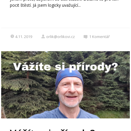
pocit štěstí. Já jsem logicky uvažující...
4.11. 2019
orlik@orlikovi.cz
1
Komentář