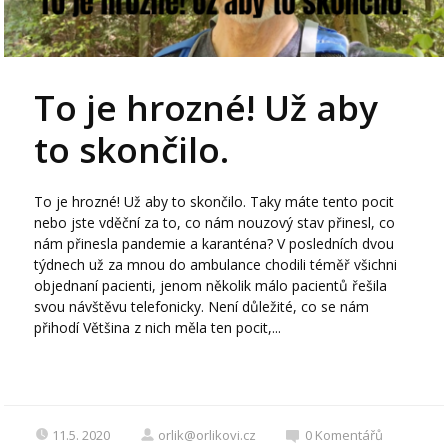
To je hrozné! Už aby
to skončilo.
To je hrozné! Už aby to skončilo. Taky máte tento pocit
nebo jste vděční za to, co nám nouzový stav přinesl, co
nám přinesla pandemie a karanténa? V posledních dvou
týdnech už za mnou do ambulance chodili téměř všichni
objednaní pacienti, jenom několik málo pacientů řešila
svou návštěvu telefonicky. Není důležité, co se nám
přihodí Většina z nich měla ten pocit,...
11.5. 2020
orlik@orlikovi.cz
0
Komentářů