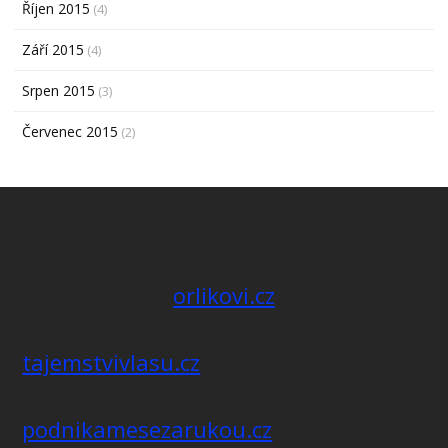
Říjen 2015
(4)
Září 2015
(4)
Srpen 2015
(3)
Červenec 2015
(2)
orlikovi.cz
tajemstvivlasu.cz
podnikamesezarukou.cz