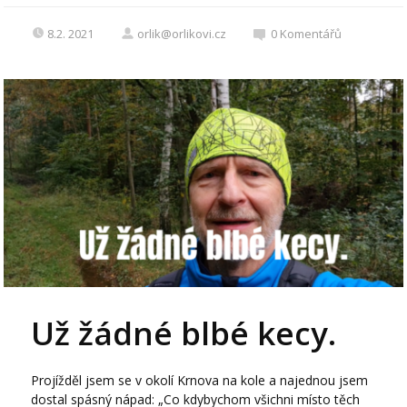
8.2. 2021
orlik@orlikovi.cz
0
Komentářů
Už žádné blbé kecy.
Projížděl jsem se v okolí Krnova na kole a najednou jsem
dostal spásný nápad: „Co kdybychom všichni místo těch