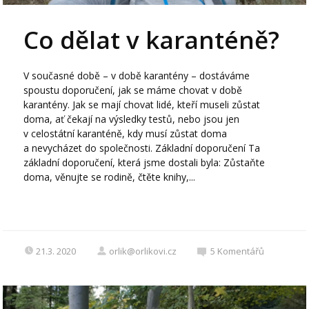
Co dělat v karanténě?
V současné době – v době karantény – dostáváme
spoustu doporučení, jak se máme chovat v době
karantény. Jak se mají chovat lidé, kteří museli zůstat
doma, ať čekají na výsledky testů, nebo jsou jen
v celostátní karanténě, kdy musí zůstat doma
a nevycházet do společnosti. Základní doporučení Ta
základní doporučení, která jsme dostali byla: Zůstaňte
doma, věnujte se rodině, čtěte knihy,...
21.3. 2020
orlik@orlikovi.cz
5
Komentářů