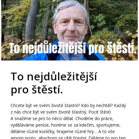
To nejdůležitější
pro štěstí.
Chcete být ve svém životě šťastní? Kdo by nechtěl? Každý
z nás chce být ve svém životě šťastný. Pocit štěstí
A snažíme se pro to něco dělat. Chodíme do práce,
vyděláváme peníze, honíme se za kdečím, sportujeme,
děláme různé koníčky, hrajeme různé hry… A to vše
jenom proto, abychom se cítili šťastní. Děláme to pro ten