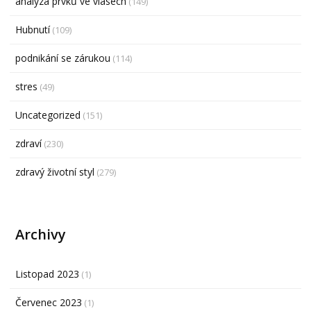
analýza prvků ve vlasech
(149)
Hubnutí
(109)
podnikání se zárukou
(114)
stres
(49)
Uncategorized
(151)
zdraví
(230)
zdravý životní styl
(279)
Archivy
Listopad 2023
(1)
Červenec 2023
(1)