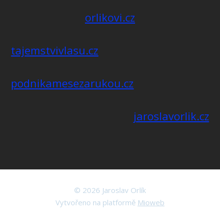
orlikovi.cz
tajemstvivlasu.cz
podnikamesezarukou.cz
jaroslavorlik.cz
© 2026 Jaroslav Orlík
Vytvořeno na platformě
Mioweb