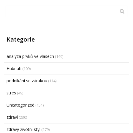
Kategorie
analýza prvků ve vlasech
(149)
Hubnutí
(109)
podnikání se zárukou
(114)
stres
(49)
Uncategorized
(151)
zdraví
(230)
zdravý životní styl
(279)