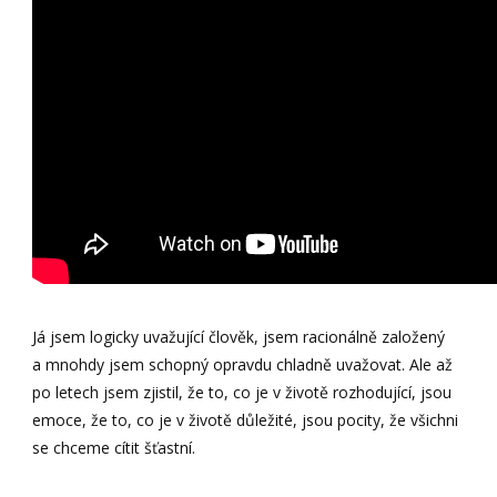
Já jsem logicky uvažující člověk, jsem racionálně založený
a mnohdy jsem schopný opravdu chladně uvažovat. Ale až
po letech jsem zjistil, že to, co je v životě rozhodující, jsou
emoce, že to, co je v životě důležité, jsou pocity, že všichni
se chceme cítit šťastní.