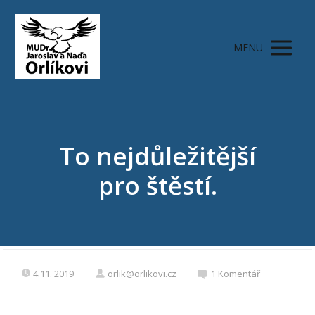
MENU
To nejdůležitější
pro štěstí.
4.11. 2019
orlik@orlikovi.cz
1 Komentář