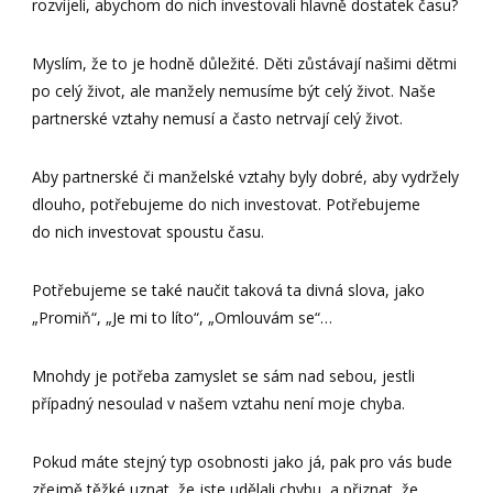
rozvíjeli, abychom do nich investovali hlavně dostatek času?
Myslím, že to je hodně důležité. Děti zůstávají našimi dětmi
po celý život, ale manžely nemusíme být celý život. Naše
partnerské vztahy nemusí a často netrvají celý život.
Aby partnerské či manželské vztahy byly dobré, aby vydržely
dlouho, potřebujeme do nich investovat. Potřebujeme
do nich investovat spoustu času.
Potřebujeme se také naučit taková ta divná slova, jako
„Promiň“, „Je mi to líto“, „Omlouvám se“…
Mnohdy je potřeba zamyslet se sám nad sebou, jestli
případný nesoulad v našem vztahu není moje chyba.
Pokud máte stejný typ osobnosti jako já, pak pro vás bude
zřejmě těžké uznat, že jste udělali chybu, a přiznat, že