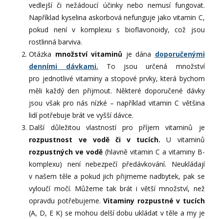
vedlejší či nežádoucí účinky nebo nemusí fungovat.
Například kyselina askorbová nefunguje jako vitamin C,
pokud není v komplexu s bioflavonoidy, což jsou
rostlinná barviva.
Otázka
množství vitaminů
je dána
doporučenými
denními dávkami.
To jsou určená množství
pro jednotlivé vitaminy a stopové prvky, která bychom
měli každý den přijmout. Některé doporučené dávky
jsou však pro nás nízké – například vitamin C většina
lidí potřebuje brát ve vyšší dávce.
Další důležitou vlastností pro příjem vitaminů je
rozpustnost ve vodě či v tucích.
U vitaminů
rozpustných ve vodě
(hlavně vitamin C a vitaminy B-
komplexu) není nebezpečí předávkování. Neukládají
v našem těle a pokud jich přijmeme nadbytek, pak se
vyloučí močí. Můžeme tak brát i větší množství, než
opravdu potřebujeme.
Vitaminy rozpustné v tucích
(A, D, E K) se mohou delší dobu ukládat v těle a my je