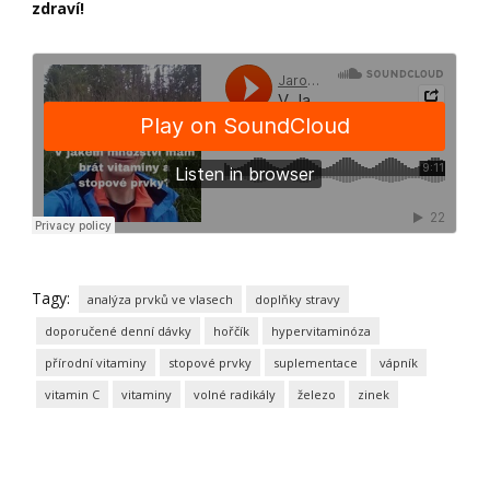
zdraví!
Tagy:
analýza prvků ve vlasech
doplňky stravy
doporučené denní dávky
hořčík
hypervitaminóza
přírodní vitaminy
stopové prvky
suplementace
vápník
vitamin C
vitaminy
volné radikály
železo
zinek