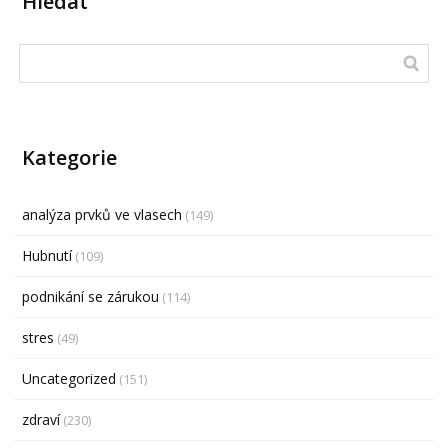
Hledat
Kategorie
analýza prvků ve vlasech
(149)
Hubnutí
(109)
podnikání se zárukou
(114)
stres
(49)
Uncategorized
(151)
zdraví
(230)