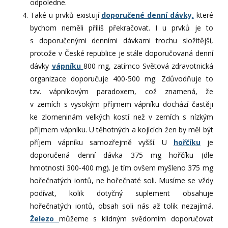
odpoledne.
Také u prvků existují
doporučené denní dávky,
které
bychom neměli příliš překračovat. I u prvků je to
s doporučenými denními dávkami trochu složitější,
protože v České republice je stále doporučovaná denní
dávky
vápníku
800 mg, zatímco Světová zdravotnická
organizace doporučuje 400-500 mg. Zdůvodňuje to
tzv. vápníkovým paradoxem, což znamená, že
v zemích s vysokým příjmem vápníku dochází častěji
ke zlomeninám velkých kostí než v zemích s nízkým
příjmem vápníku. U těhotných a kojících žen by měl být
příjem vápníku samozřejmě vyšší. U
hořčíku
je
doporučená denní dávka 375 mg hořčíku (dle
hmotnosti 300-400 mg). Je tím ovšem myšleno 375 mg
hořečnatých iontů, ne hořečnaté soli. Musíme se vždy
podívat, kolik dotyčný suplement obsahuje
hořečnatých iontů, obsah soli nás až tolik nezajímá.
Železo
můžeme s klidným svědomím doporučovat