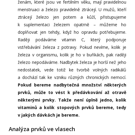
ženám, které jsou ve fertilním věku, mají pravidelnou
menstruaci a železo pravidelně ztrácejí. U mužů, kteří
ztrácejí železo jen potem a kůží, přistupujeme
k suplementaci železem opatrně – můžeme ho
doplňovat jen tehdy, když ho opravdu potřebujeme.
Raději podáváme vitamin C, který podporuje
vstřebávání železa z potravy. Pokud nevíme, kolik je
železa v organismu, kolik je ho v buňkách, pak raději
železo nepodáváme. Nadbytek železa je horší než jeho
nedostatek, vede totiž ke tvorbě volných radikálů
a dochází tak ke vzniku různých chronických nemocí.
Pokud bereme nadbytečná množství některých
prvků, může to vést k předávkování až otravě
některými prvky. Takže není úplně jedno, kolik
vitaminů a kolik stopových prvků bereme, tedy
v jakých dávkách je bereme.
Analýza prvků ve vlasech