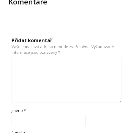
Komentáře
Přidat komentář
Vaše e-mailová adresa nebude zveřejněna.
Vyžadované
informace jsou označeny
*
Jméno
*
E-mail
*