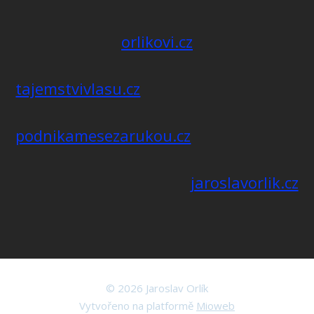
orlikovi.cz
tajemstvivlasu.cz
podnikamesezarukou.cz
jaroslavorlik.cz
© 2026 Jaroslav Orlík
Vytvořeno na platformě
Mioweb