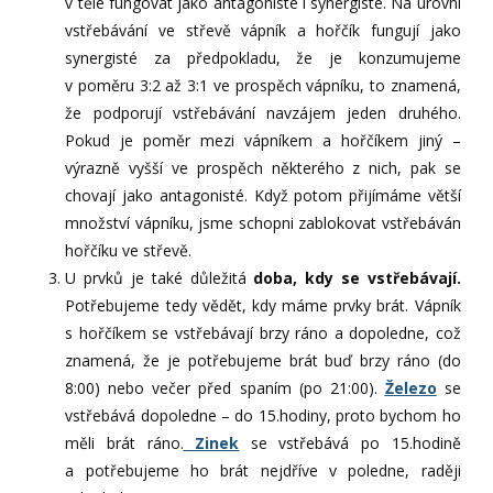
v těle fungovat jako antagonisté i synergisté. Na úrovni
vstřebávání ve střevě vápník a hořčík fungují jako
synergisté za předpokladu, že je konzumujeme
v poměru 3:2 až 3:1 ve prospěch vápníku, to znamená,
že podporují vstřebávání navzájem jeden druhého.
Pokud je poměr mezi vápníkem a hořčíkem jiný –
výrazně vyšší ve prospěch některého z nich, pak se
chovají jako antagonisté. Když potom přijímáme větší
množství vápníku, jsme schopni zablokovat vstřebáván
hořčíku ve střevě.
U prvků je také důležitá
doba, kdy se vstřebávají.
Potřebujeme tedy vědět, kdy máme prvky brát. Vápník
s hořčíkem se vstřebávají brzy ráno a dopoledne, což
znamená, že je potřebujeme brát buď brzy ráno (do
8:00) nebo večer před spaním (po 21:00).
Železo
se
vstřebává dopoledne – do 15.hodiny, proto bychom ho
měli brát ráno.
Zinek
se vstřebává po 15.hodině
a potřebujeme ho brát nejdříve v poledne, raději