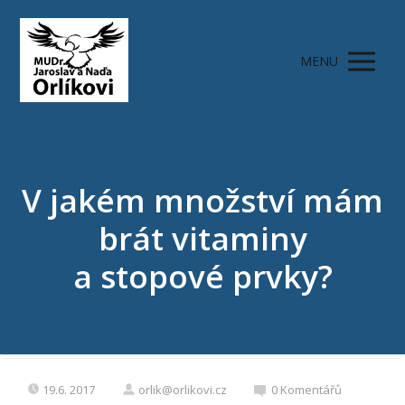
MENU
V jakém množství mám
brát vitaminy
a stopové prvky?
19.6. 2017
orlik@orlikovi.cz
0 Komentářů