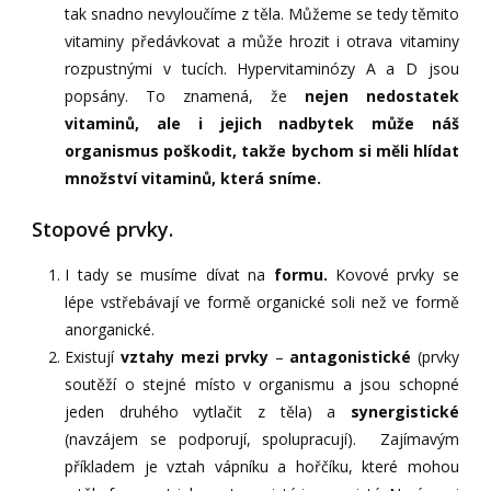
tak snadno nevyloučíme z těla. Můžeme se tedy těmito
vitaminy předávkovat a může hrozit i otrava vitaminy
rozpustnými v tucích. Hypervitaminózy A a D jsou
popsány. To znamená, že
nejen nedostatek
vitaminů, ale i jejich nadbytek může náš
organismus poškodit, takže bychom si měli hlídat
množství vitaminů, která sníme.
Stopové prvky.
I tady se musíme dívat na
formu.
Kovové prvky se
lépe vstřebávají ve formě organické soli než ve formě
anorganické.
Existují
vztahy mezi prvky
–
antagonistické
(prvky
soutěží o stejné místo v organismu a jsou schopné
jeden druhého vytlačit z těla) a
synergistické
(navzájem se podporují, spolupracují). Zajímavým
příkladem je vztah vápníku a hořčíku, které mohou