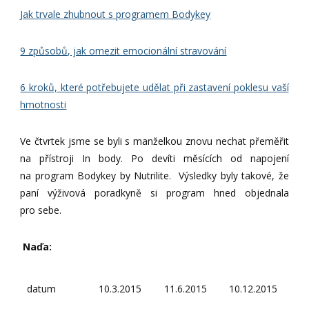
Jak trvale zhubnout s programem Bodykey
9 způsobů, jak omezit emocionální stravování
6 kroků, které potřebujete udělat při zastavení poklesu vaší
hmotnosti
Ve čtvrtek jsme se byli s manželkou znovu nechat přeměřit
na přístroji In body. Po devíti měsících od napojení
na program Bodykey by Nutrilite. Výsledky byly takové, že
paní výživová poradkyně si program hned objednala
pro sebe.
Naďa:
datum
10.3.2015
11.6.2015
10.12.2015