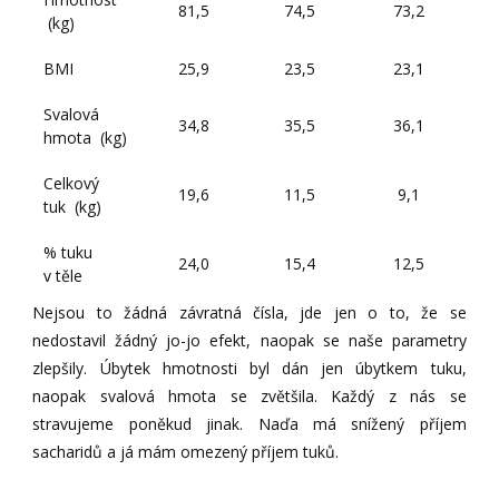
81,5
74,5
73,2
(kg)
BMI
25,9
23,5
23,1
Svalová
34,8
35,5
36,1
hmota (kg)
Celkový
19,6
11,5
9,1
tuk (kg)
% tuku
24,0
15,4
12,5
v těle
Nejsou to žádná závratná čísla, jde jen o to, že se
nedostavil žádný jo-jo efekt, naopak se naše parametry
zlepšily. Úbytek hmotnosti byl dán jen úbytkem tuku,
naopak svalová hmota se zvětšila. Každý z nás se
stravujeme poněkud jinak. Naďa má snížený příjem
sacharidů a já mám omezený příjem tuků.