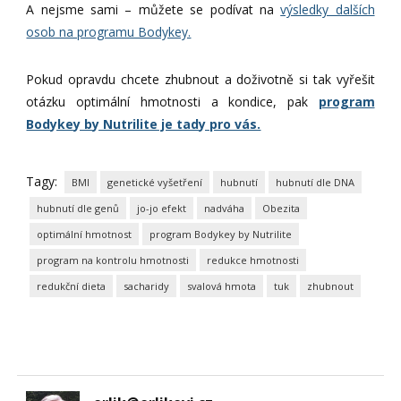
A nejsme sami – můžete se podívat na
výsledky dalších
osob na programu Bodykey.
Pokud opravdu chcete zhubnout a doživotně si tak vyřešit
otázku optimální hmotnosti a kondice, pak
program
Bodykey by Nutrilite je tady pro vás.
Tagy:
BMI
genetické vyšetření
hubnutí
hubnutí dle DNA
hubnutí dle genů
jo-jo efekt
nadváha
Obezita
optimální hmotnost
program Bodykey by Nutrilite
program na kontrolu hmotnosti
redukce hmotnosti
redukční dieta
sacharidy
svalová hmota
tuk
zhubnout