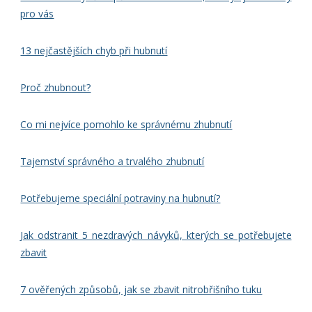
pro vás
13 nejčastějších chyb při hubnutí
Proč zhubnout?
Co mi nejvíce pomohlo ke správnému zhubnutí
Tajemství správného a trvalého zhubnutí
Potřebujeme speciální potraviny na hubnutí?
Jak odstranit 5 nezdravých návyků, kterých se potřebujete
zbavit
7 ověřených způsobů, jak se zbavit nitrobřišního tuku