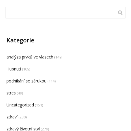
Kategorie
analýza prvků ve vlasech
(149)
Hubnutí
(109)
podnikání se zárukou
(114)
stres
(49)
Uncategorized
(151)
zdraví
(230)
zdravý životní styl
(279)