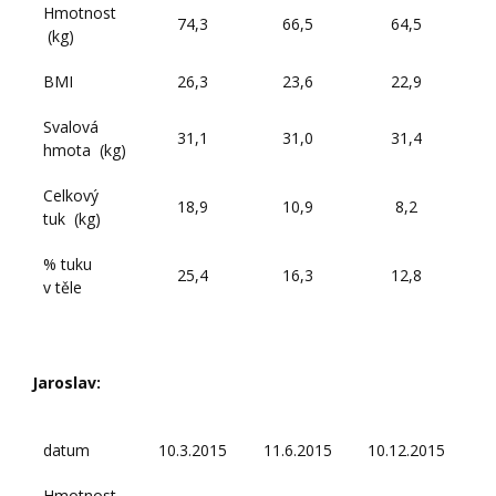
Hmotnost
74,3
66,5
64,5
(kg)
BMI
26,3
23,6
22,9
Svalová
31,1
31,0
31,4
hmota (kg)
Celkový
18,9
10,9
8,2
tuk (kg)
% tuku
25,4
16,3
12,8
v těle
Jaroslav:
datum
10.3.2015
11.6.2015
10.12.2015
Hmotnost