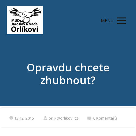
MENU
Opravdu chcete
zhubnout?
13.12. 2015
orlik@orlikovi.cz
0 Komentářů