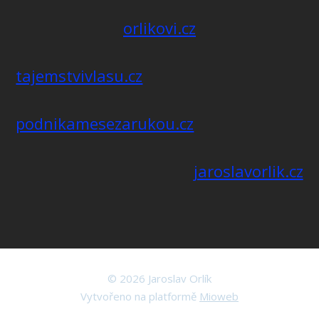
orlikovi.cz
tajemstvivlasu.cz
podnikamesezarukou.cz
jaroslavorlik.cz
© 2026 Jaroslav Orlík
Vytvořeno na platformě
Mioweb