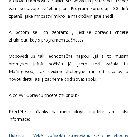
a cílové hmotnosti a vašich stravovacích preferencí. Trenér
vám sestavuje cvičební plán. Program kontroluje 30 dnů
zpětně, jaké množství mikro- a makroživin jste snědli.
A potom se jich zeptám: „ Jestliže opravdu chcete
zhubnout, kdy s programem začnete?“
Odpovědi už tak jednoznačné nejsou: „Já si to musím
promyslet….Ještě počkám…Já jsem teď začala tu
Mačingovou, tak uvidíme…Kolegyně mi teď ukazovala
novou dietu, asi ji začneme dodržovat spolu…“
A co vy? Opravdu chcete zhubnout?
Přečtěte si články na mém blogu, najdete tam další
informace:
Hubnutí – Výběr způsobu stravování, který je vhodný