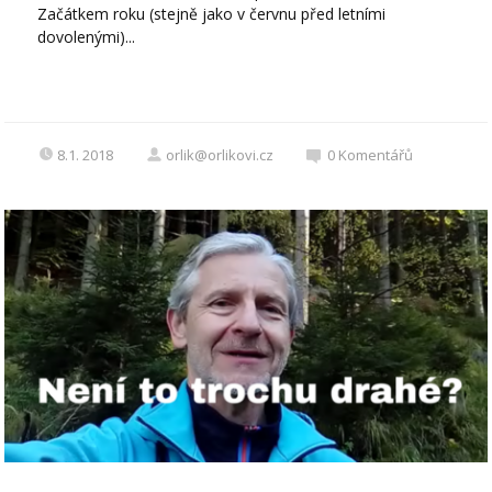
Začátkem roku (stejně jako v červnu před letními
dovolenými)...
8.1. 2018
orlik@orlikovi.cz
0
Komentářů