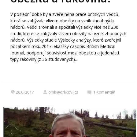
V poslední době byla zveřejněna práce britských vědců,
která se zabývala vlivem obezity na vznik zhoubných
nádorů. Vědci srovnali a spočítali výsledky více než 200
studií, které se zabývaly vlivem obezity na vznik zhoubných
nádorů. Výsledky studie Výsledky analýzy, které zveřejnil
počátkem roku 2017 lékařský časopis British Medical
Journal, podporují souvislost mezi obezitou a jedenácti
typy rakoviny (z 36 studovaných)....
26.6. 2017
orlik@orlikovi.cz
1
Komentář