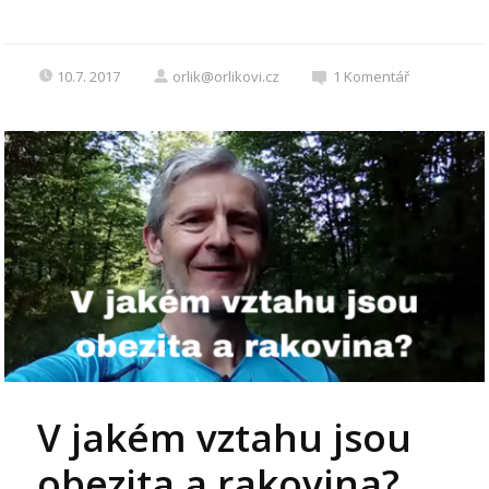
10.7. 2017
orlik@orlikovi.cz
1
Komentář
V jakém vztahu jsou
obezita a rakovina?