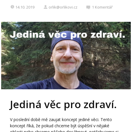
14.10. 2019
orlik@orlikovi.cz
1
Komentář
Jediná věc pro zdraví.
V poslední době mě zaujat koncept jediné věci. Tento
koncept říká, že pokud chceme být úspěšní v nějaké
oblasti nebo chceme něčeho dosáhnout, potřebujeme si