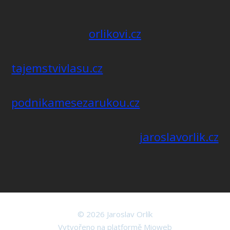
orlikovi.cz
tajemstvivlasu.cz
podnikamesezarukou.cz
jaroslavorlik.cz
© 2026 Jaroslav Orlík
Vytvořeno na platformě
Mioweb