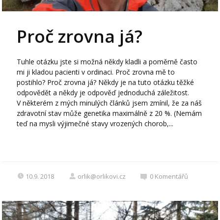
Proč zrovna já?
Tuhle otázku jste si možná někdy kladli a poměrně často
mi ji kladou pacienti v ordinaci. Proč zrovna mě to
postihlo? Proč zrovna já? Někdy je na tuto otázku těžké
odpovědět a někdy je odpověď jednoduchá záležitost.
V některém z mých minulých článků jsem zmínil, že za náš
zdravotní stav může genetika maximálně z 20 %. (Nemám
teď na mysli výjimečné stavy vrozených chorob,...
10.9. 2018
orlik@orlikovi.cz
0
Komentářů