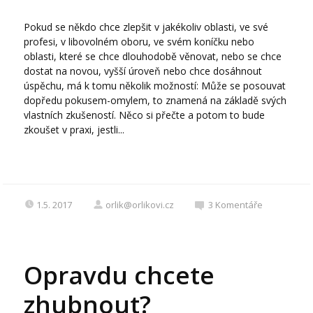
Pokud se někdo chce zlepšit v jakékoliv oblasti, ve své
profesi, v libovolném oboru, ve svém koníčku nebo
oblasti, které se chce dlouhodobě věnovat, nebo se chce
dostat na novou, vyšší úroveň nebo chce dosáhnout
úspěchu, má k tomu několik možností: Může se posouvat
dopředu pokusem-omylem, to znamená na základě svých
vlastních zkušeností. Něco si přečte a potom to bude
zkoušet v praxi, jestli...
1.5. 2017
orlik@orlikovi.cz
3
Komentáře
Opravdu chcete
zhubnout?