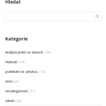
Hledat
Kategorie
analýza prvků ve vlasech
(149)
Hubnutí
(109)
podnikání se zárukou
(114)
stres
(49)
Uncategorized
(151)
zdraví
(230)