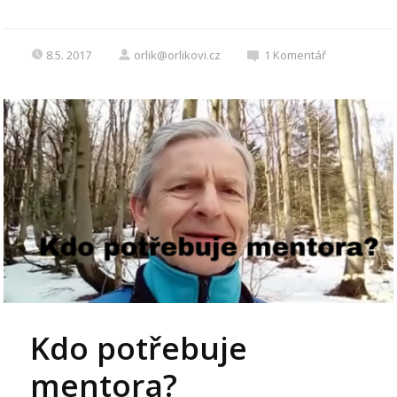
8.5. 2017
orlik@orlikovi.cz
1
Komentář
Kdo potřebuje
mentora?