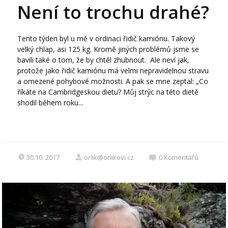
Není to trochu drahé?
Tento týden byl u mě v ordinaci řidič kamiónu. Takový
velký chlap, asi 125 kg. Kromě jiných problémů jsme se
bavili také o tom, že by chtěl zhubnout. Ale neví jak,
protože jako řidič kamiónu má velmi nepravidelnou stravu
a omezené pohybové možnosti. A pak se mne zeptal: „Co
říkáte na Cambridgeskou dietu? Můj strýc na této dietě
shodil během roku...
30.10. 2017
orlik@orlikovi.cz
0
Komentářů