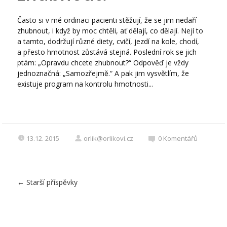
Často si v mé ordinaci pacienti stěžují, že se jim nedaří
zhubnout, i když by moc chtěli, ať dělají, co dělají. Nejí to
a tamto, dodržují různé diety, cvičí, jezdí na kole, chodí,
a přesto hmotnost zůstává stejná. Poslední rok se jich
ptám: „Opravdu chcete zhubnout?“ Odpověď je vždy
jednoznačná: „Samozřejmě.“ A pak jim vysvětlím, že
existuje program na kontrolu hmotnosti...
13.12. 2015
orlik@orlikovi.cz
0
Komentářů
←
Starší příspěvky