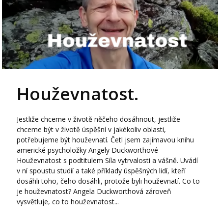
Houževnatost.
Jestliže chceme v životě něčeho dosáhnout, jestliže
chceme být v životě úspěšní v jakékoliv oblasti,
potřebujeme být houževnatí. Četl jsem zajímavou knihu
americké psycholožky Angely Duckworthové
Houževnatost s podtitulem Síla vytrvalosti a vášně. Uvádí
v ní spoustu studií a také příklady úspěšných lidí, kteří
dosáhli toho, čeho dosáhli, protože byli houževnatí. Co to
je houževnatost? Angela Duckworthová zároveň
vysvětluje, co to houževnatost...