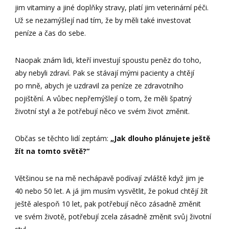
jim vitaminy a jiné doplňky stravy, platí jim veterinární péči.
Už se nezamýšlejí nad tím, že by měli také investovat
peníze a čas do sebe.
Naopak znám lidi, kteří investují spoustu peněz do toho,
aby nebyli zdraví. Pak se stávají mými pacienty a chtějí
po mně, abych je uzdravil za peníze ze zdravotního
pojištění. A vůbec nepřemýšlejí o tom, že měli špatný
životní styl a že potřebují něco ve svém život změnit.
Občas se těchto lidí zeptám:
„Jak dlouho plánujete ještě
žít na tomto světě?“
Většinou se na mě nechápavě podívají zvláště když jim je
40 nebo 50 let. A já jim musím vysvětlit, že pokud chtějí žít
ještě alespoň 10 let, pak potřebují něco zásadně změnit
ve svém životě, potřebují zcela zásadně změnit svůj životní