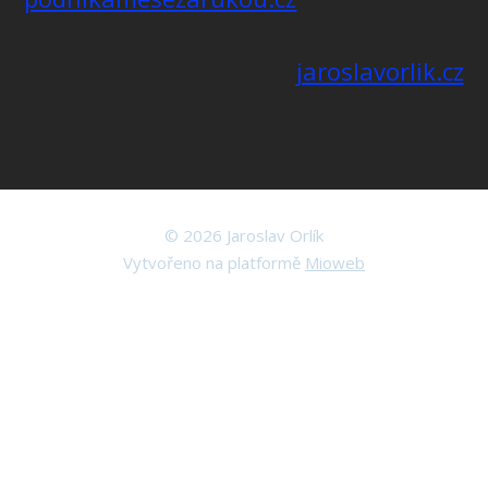
jaroslavorlik.cz
© 2026 Jaroslav Orlík
Vytvořeno na platformě
Mioweb