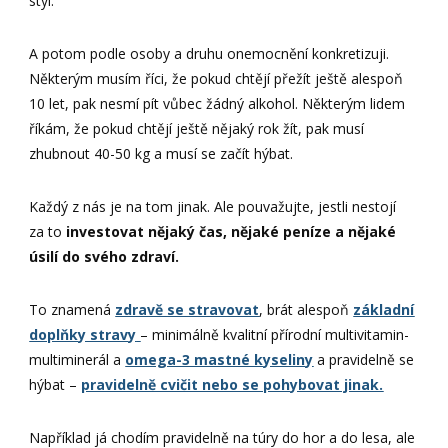
styl.
A potom podle osoby a druhu onemocnění konkretizuji.
Některým musím říci, že pokud chtějí přežít ještě alespoň
10 let, pak nesmí pít vůbec žádný alkohol. Některým lidem
říkám, že pokud chtějí ještě nějaký rok žít, pak musí
zhubnout 40-50 kg a musí se začít hýbat.
Každý z nás je na tom jinak. Ale pouvažujte, jestli nestojí
za to
investovat nějaký čas, nějaké peníze a nějaké
úsilí do svého zdraví.
To znamená
zdravě se stravovat
, brát alespoň
základní
doplňky stravy
– minimálně kvalitní přírodní multivitamin-
multiminerál a
omega-3 mastné kyseliny
a pravidelně se
hýbat –
pravidelně cvičit nebo se pohybovat jinak.
Například já chodím pravidelně na túry do hor a do lesa, ale