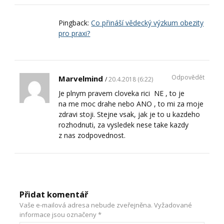
Pingback:
Co přináší vědecký výzkum obezity
pro praxi?
Odpovědět
Marvelmind
20.4.2018 (6:22)
Je plnym pravem cloveka rici NE , to je
na me moc drahe nebo ANO , to mi za moje
zdravi stoji. Stejne vsak, jak je to u kazdeho
rozhodnuti, za vysledek nese take kazdy
z nas zodpovednost.
Přidat komentář
Vaše e-mailová adresa nebude zveřejněna.
Vyžadované
informace jsou označeny
*