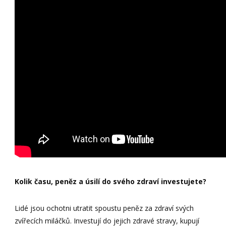
Kolik času, peněz a úsilí do svého zdraví investujete?
Lidé jsou ochotni utratit spoustu peněz za zdraví svých
zvířecích miláčků. Investují do jejich zdravé stravy, kupují