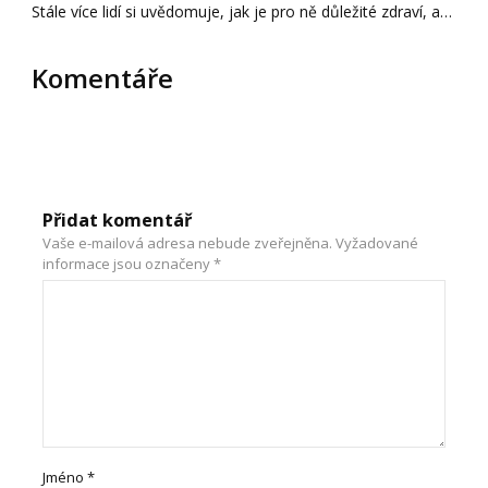
Stále více lidí si uvědomuje, jak je pro ně důležité zdraví, a…
Komentáře
Přidat komentář
Vaše e-mailová adresa nebude zveřejněna.
Vyžadované
informace jsou označeny
*
Jméno
*