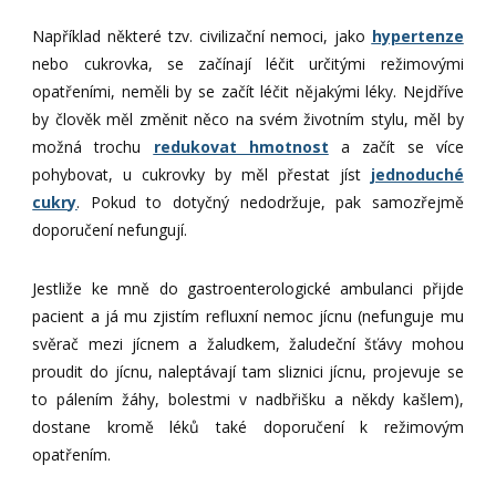
Například některé tzv. civilizační nemoci, jako
hypertenze
nebo cukrovka, se začínají léčit určitými režimovými
opatřeními, neměli by se začít léčit nějakými léky. Nejdříve
by člověk měl změnit něco na svém životním stylu, měl by
možná trochu
redukovat hmotnost
a začít se více
pohybovat, u cukrovky by měl přestat jíst
jednoduché
cukry
. Pokud to dotyčný nedodržuje, pak samozřejmě
doporučení nefungují.
Jestliže ke mně do gastroenterologické ambulanci přijde
pacient a já mu zjistím refluxní nemoc jícnu (nefunguje mu
svěrač mezi jícnem a žaludkem, žaludeční šťávy mohou
proudit do jícnu, naleptávají tam sliznici jícnu, projevuje se
to pálením žáhy, bolestmi v nadbřišku a někdy kašlem),
dostane kromě léků také doporučení k režimovým
opatřením.