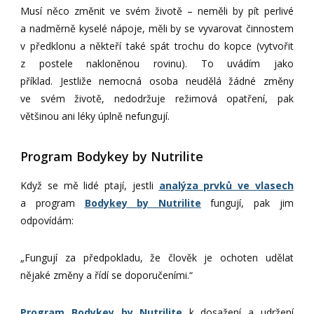
Musí něco změnit ve svém životě – neměli by pít perlivé
a nadměrně kyselé nápoje, měli by se vyvarovat činnostem
v předklonu a někteří také spát trochu do kopce (vytvořit
z postele nakloněnou rovinu). To uvádím jako
příklad. Jestliže nemocná osoba neudělá žádné změny
ve svém životě, nedodržuje režimová opatření, pak
většinou ani léky úplně nefungují.
Program Bodykey by Nutrilite
Když se mě lidé ptají, jestli
analýza prvků ve vlasech
a program
Bodykey by Nutrilite
fungují, pak jim
odpovídám:
„Fungují za předpokladu, že člověk je ochoten udělat
nějaké změny a řídí se doporučeními.“
Program Bodykey by Nutrilite
k dosažení a udržení