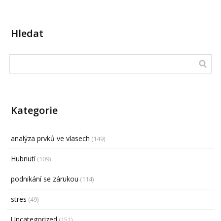
Hledat
Kategorie
analýza prvků ve vlasech
(149)
Hubnutí
(109)
podnikání se zárukou
(114)
stres
(49)
Uncategorized
(151)