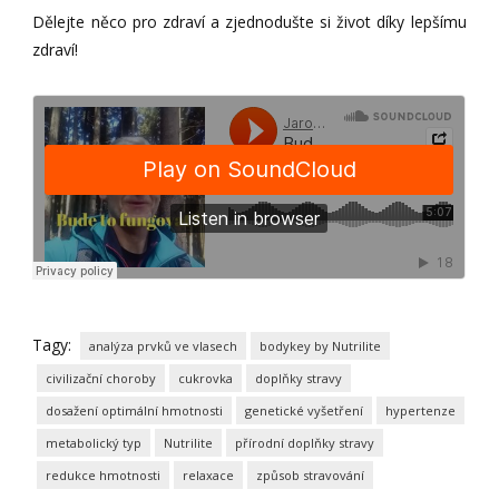
Dělejte něco pro zdraví a zjednodušte si život díky lepšímu
zdraví!
Tagy:
analýza prvků ve vlasech
bodykey by Nutrilite
civilizační choroby
cukrovka
doplňky stravy
dosažení optimální hmotnosti
genetické vyšetření
hypertenze
metabolický typ
Nutrilite
přírodní doplňky stravy
redukce hmotnosti
relaxace
způsob stravování