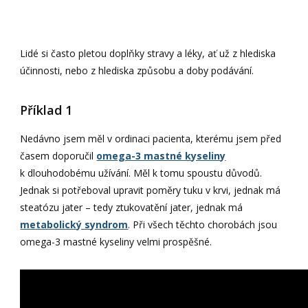
Lidé si často pletou doplňky stravy a léky, ať už z hlediska
účinnosti, nebo z hlediska způsobu a doby podávání.
Příklad 1
Nedávno jsem měl v ordinaci pacienta, kterému jsem před
časem doporučil
omega-3 mastné kyseliny
k dlouhodobému užívání. Měl k tomu spoustu důvodů.
Jednak si potřeboval upravit poměry tuku v krvi, jednak má
steatózu jater – tedy ztukovatění jater, jednak má
metabolický syndrom
. Při všech těchto chorobách jsou
omega-3 mastné kyseliny velmi prospěšné.