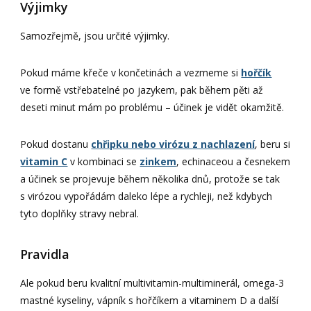
Výjimky
Samozřejmě, jsou určité výjimky.
Pokud máme křeče v končetinách a vezmeme si
hořčík
ve formě vstřebatelné po jazykem, pak během pěti až
deseti minut mám po problému – účinek je vidět okamžitě.
Pokud dostanu
chřipku nebo virózu z nachlazení
, beru si
vitamin C
v kombinaci se
zinkem
, echinaceou a česnekem
a účinek se projevuje během několika dnů, protože se tak
s virózou vypořádám daleko lépe a rychleji, než kdybych
tyto doplňky stravy nebral.
Pravidla
Ale pokud beru kvalitní multivitamin-multiminerál, omega-3
mastné kyseliny, vápník s hořčíkem a vitaminem D a další