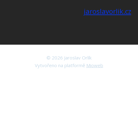
jaroslavorlik.cz
© 2026 Jaroslav Orlík
Vytvořeno na platformě
Mioweb