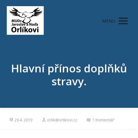
MENU
Hlavní přínos doplňků
stravy.
29.4. 2019
orlik@orlikovi.cz
1 Komentář