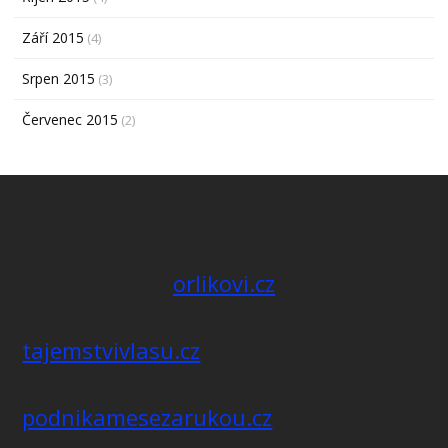
Září 2015
(4)
Srpen 2015
(3)
Červenec 2015
(2)
orlikovi.cz
tajemstvivlasu.cz
podnikamesezarukou.cz